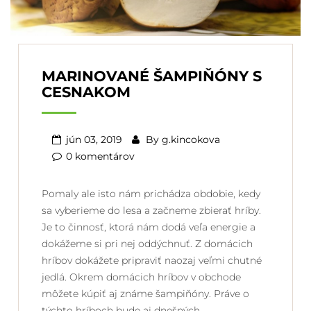
MARINOVANÉ ŠAMPIŇÓNY S
CESNAKOM
jún 03, 2019
By
g.kincokova
0 komentárov
Pomaly ale isto nám prichádza obdobie, kedy
sa vyberieme do lesa a začneme zbierať hríby.
Je to činnosť, ktorá nám dodá veľa energie a
dokážeme si pri nej oddýchnuť. Z domácich
hríbov dokážete pripraviť naozaj veľmi chutné
jedlá. Okrem domácich hríbov v obchode
môžete kúpiť aj známe šampiňóny. Práve o
týchto hríboch bude aj dnešných