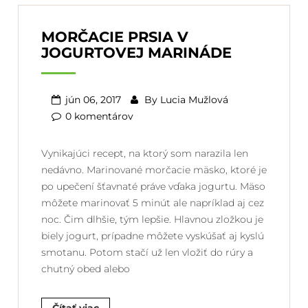
MORČACIE PRSIA V
JOGURTOVEJ MARINÁDE
jún 06, 2017
By
Lucia Mužlová
0 komentárov
Vynikajúci recept, na ktorý som narazila len
nedávno. Marinované morčacie mäsko, ktoré je
po upečení šťavnaté práve vďaka jogurtu. Mäso
môžete marinovať 5 minút ale napríklad aj cez
noc. Čim dlhšie, tým lepšie. Hlavnou zložkou je
biely jogurt, prípadne môžete vyskúšať aj kyslú
smotanu. Potom stačí už len vložiť do rúry a
chutný obed alebo