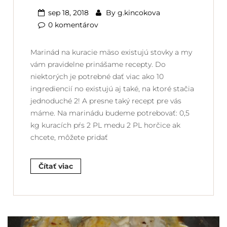
sep 18, 2018
By
g.kincokova
0 komentárov
Marinád na kuracie mäso existujú stovky a my
vám pravidelne prinášame recepty. Do
niektorých je potrebné dať viac ako 10
ingrediencií no existujú aj také, na ktoré stačia
jednoduché 2! A presne taký recept pre vás
máme. Na marinádu budeme potrebovať: 0,5
kg kuracích pŕs 2 PL medu 2 PL horčice ak
chcete, môžete pridať
Čítať viac