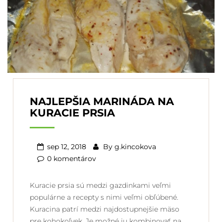
NAJLEPŠIA MARINÁDA NA
KURACIE PRSIA
sep 12, 2018
By
g.kincokova
0 komentárov
Kuracie prsia sú medzi gazdinkami veľmi
populárne a recepty s nimi veľmi obľúbené.
Kuracina patrí medzi najdostupnejšie mäso
pre kohokoľvek. Je možné ju kombinovať na