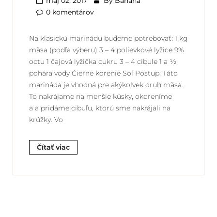
máj 02, 2017
By
Banana
0 komentárov
Na klasickú marinádu budeme potrebovať: 1 kg
mäsa (podľa výberu) 3 – 4 polievkové lyžice 9%
octu 1 čajová lyžička cukru 3 – 4 cibule 1 a ½
pohára vody Čierne korenie Soľ Postup: Táto
marináda je vhodná pre akýkoľvek druh mäsa.
To nakrájame na menšie kúsky, okoreníme
a a pridáme cibuľu, ktorú sme nakrájali na
krúžky. Vo
Čítať viac