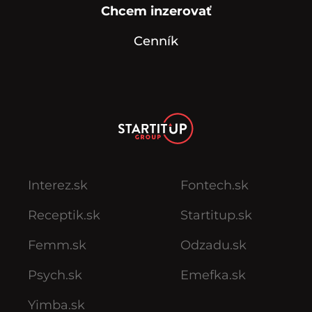
Chcem inzerovať
Cenník
Interez.sk
Fontech.sk
Receptik.sk
Startitup.sk
Femm.sk
Odzadu.sk
Psych.sk
Emefka.sk
Yimba.sk