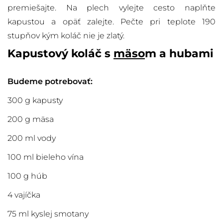
premiešajte. Na plech vylejte cesto naplňte
kapustou a opäť zalejte. Pečte pri teplote 190
stupňov kým koláč nie je zlatý.
Kapustový koláč s
mäso
m a hubami
Budeme potrebovať:
300 g kapusty
200 g mäsa
200 ml vody
100 ml bieleho vína
100 g húb
4 vajíčka
75 ml kyslej smotany