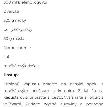
300 ml bieleho jogurtu
2 vajíčka
320 g múky
pol lyžičky sódy
50 g masla
čierne korenie
soľ
muškátový oriešok
Postup:
Osolenú kapustu opražte na panvici spolu s
muškátovým orieškom a korením. Zatiaľ čo sa
kapusta
dusí pripravte si cesto. Vyšľahajte si jogurt s
vajíčkami. Pridajte zvyšné suroviny a poriadne