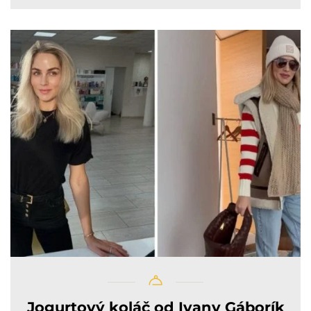
Jogurtový koláč od Ivany Gáborík