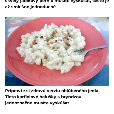
skvelý jablkový perník musíte vyskúšať, cesto je
až smiešne jednoduché
Pripravte si zdravú verziu obľúbeného jedla.
Tieto karfiolové halušky s bryndzou
jednoznačne musíte vyskúšať