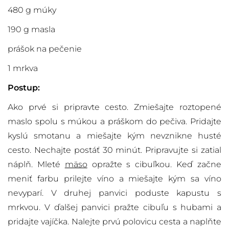
480 g múky
190 g masla
prášok na pečenie
1 mrkva
Postup:
Ako prvé si pripravte cesto. Zmiešajte roztopené
maslo spolu s múkou a práškom do pečiva. Pridajte
kyslú smotanu a miešajte kým nevznikne husté
cesto. Nechajte postáť 30 minút. Pripravujte si zatiaľ
náplň. Mleté
mäso
opražte s cibuľkou. Keď začne
meniť farbu prilejte víno a miešajte kým sa víno
nevyparí. V druhej panvici poduste kapustu s
mrkvou. V ďalšej panvici pražte cibuľu s hubami a
pridajte vajíčka. Nalejte prvú polovicu cesta a naplňte