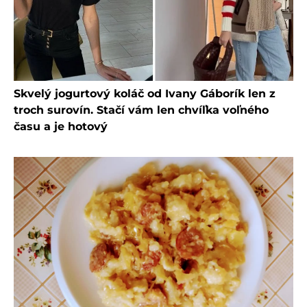
Skvelý jogurtový koláč od Ivany Gáborík len z
troch surovín. Stačí vám len chvíľka voľného
času a je hotový