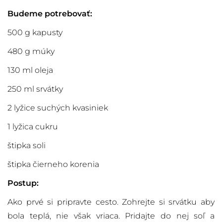
Budeme potrebovať:
500 g kapusty
480 g múky
130 ml oleja
250 ml srvátky
2 lyžice suchých kvasiniek
1 lyžica cukru
štipka soli
štipka čierneho korenia
Postup:
Ako prvé si pripravte cesto. Zohrejte si srvátku aby
bola teplá, nie však vriaca. Pridajte do nej soľ a