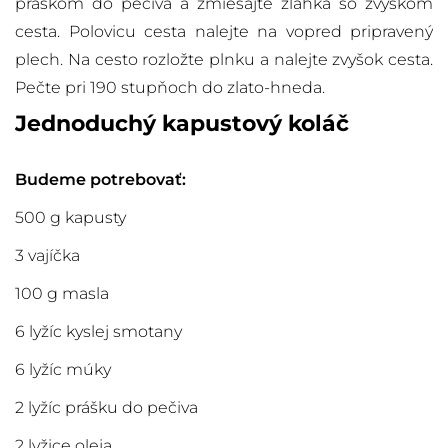
práškom do pečiva a zmiešajte zľahka so zvyškom
cesta. Polovicu cesta nalejte na vopred pripravený
plech. Na cesto rozložte plnku a nalejte zvyšok cesta.
Pečte pri 190 stupňoch do zlato-hneda.
Jednoduchý kapustový koláč
Budeme potrebovať:
500 g kapusty
3 vajíčka
100 g masla
6 lyžíc kyslej smotany
6 lyžíc múky
2 lyžíc prášku do pečiva
2 lyžice oleja