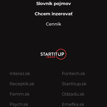
Slovník pojmov
Chcem inzerovať
Cenník
Interez.sk
Fontech.sk
Receptik.sk
Startitup.sk
Femm.sk
Odzadu.sk
Psych.sk
Emefka.sk