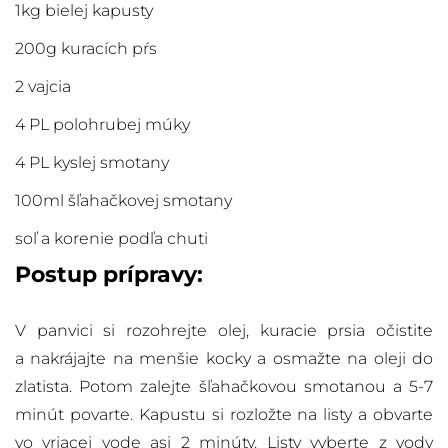
1kg bielej kapusty
200g kuracích pŕs
2 vajcia
4 PL polohrubej múky
4 PL kyslej smotany
100ml šľahačkovej smotany
soľ a korenie podľa chuti
Postup prípravy:
V panvici si rozohrejte olej, kuracie prsia očistite
a nakrájajte na menšie kocky a osmažte na oleji do
zlatista. Potom zalejte šľahačkovou smotanou a 5-7
minút povarte. Kapustu si rozložte na listy a obvarte
vo vriacej vode asi 2 minúty. Listy vyberte z vody