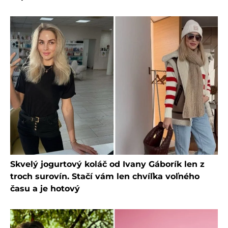
Skvelý jogurtový koláč od Ivany Gáborík len z
troch surovín. Stačí vám len chvíľka voľného
času a je hotový