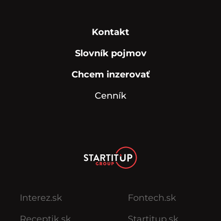
Kontakt
Slovník pojmov
Chcem inzerovať
Cenník
Interez.sk
Fontech.sk
Receptik.sk
Startitup.sk