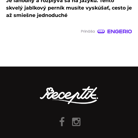
Je lahodný a rozplýva sa na jazyku. Tento
skvelý jablkový perník musíte vyskúšať, cesto je
až smiešne jednoduché