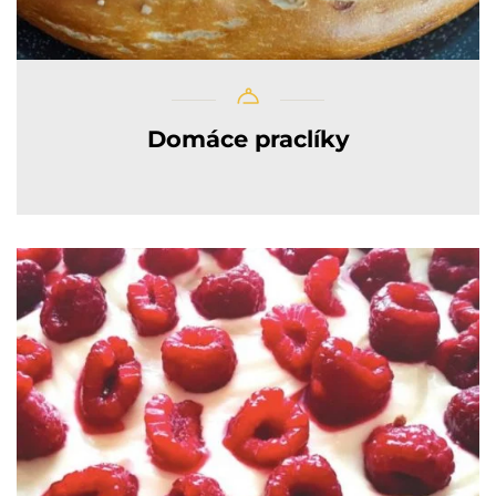
Domáce praclíky