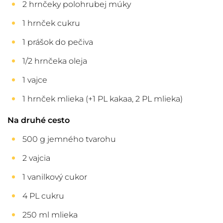
2 hrnčeky polohrubej múky
1 hrnček cukru
1 prášok do pečiva
1/2 hrnčeka oleja
1 vajce
1 hrnček mlieka (+1 PL kakaa, 2 PL mlieka)
Na druhé cesto
500 g jemného tvarohu
2 vajcia
1 vanilkový cukor
4 PL cukru
250 ml mlieka