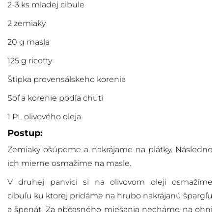
2-3 ks mladej cibule
2 zemiaky
20 g masla
125 g ricotty
Štipka provensálskeho korenia
Soľ a korenie podľa chuti
1 PL olivového oleja
Postup:
Zemiaky ošúpeme a nakrájame na plátky. Následne
ich mierne osmažíme na masle.
V druhej panvici si na olivovom oleji osmažíme
cibuľu ku ktorej pridáme na hrubo nakrájanú špargľu
a špenát. Za občasného miešania necháme na ohni