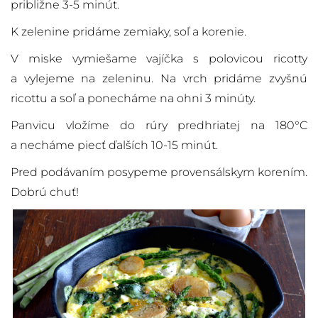
približne 3-5 minút.
K zelenine pridáme zemiaky, soľ a korenie.
V miske vymiešame vajíčka s polovicou ricotty
a vylejeme na zeleninu. Na vrch pridáme zvyšnú
ricottu a soľ a ponecháme na ohni 3 minúty.
Panvicu vložíme do rúry predhriatej na 180°C
a necháme piecť ďalších 10-15 minút.
Pred podávaním posypeme provensálskym korením.
Dobrú chuť!