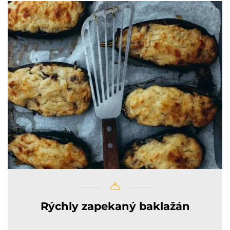
Rýchly zapekaný baklažán