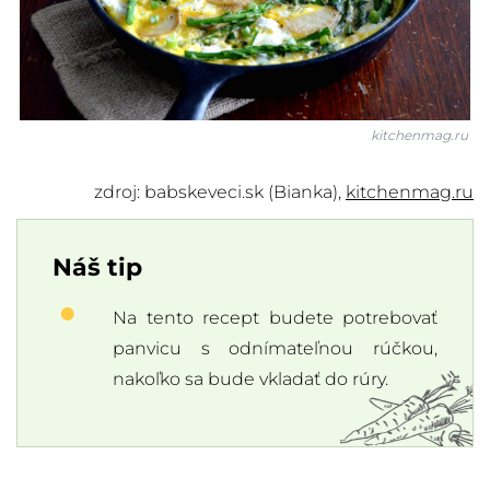
kitchenmag.ru
zdroj: babskeveci.sk (Bianka),
kitchenmag.ru
Náš tip
Na tento recept budete potrebovať
panvicu s odnímateľnou rúčkou,
nakoľko sa bude vkladať do rúry.