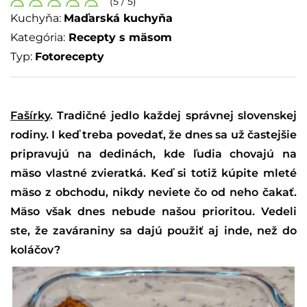
(5 / 5)
Kuchyňa:
Maďarská kuchyňa
Kategória:
Recepty s mäsom
Typ:
Fotorecepty
Fašírky
. Tradičné jedlo každej správnej slovenskej
rodiny. I keď treba povedať, že dnes sa už častejšie
pripravujú na dedinách, kde ľudia chovajú na
mäso vlastné zvieratká. Keď si totiž kúpite mleté
mäso z obchodu, nikdy neviete čo od neho čakať.
Mäso však dnes nebude našou prioritou. Vedeli
ste, že zaváraniny sa dajú použiť aj inde, než do
koláčov?