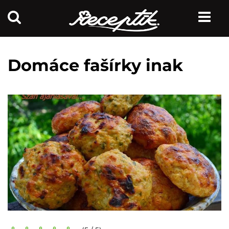
Domáce fašírky inak