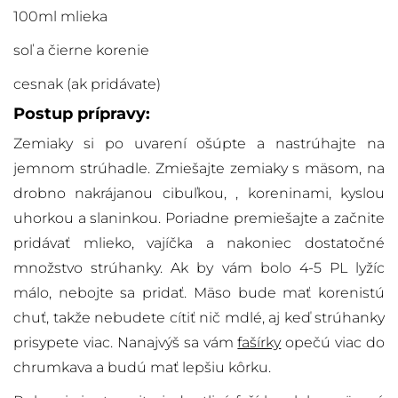
100ml mlieka
soľ a čierne korenie
cesnak (ak pridávate)
Postup prípravy:
Zemiaky si po uvarení ošúpte a nastrúhajte na
jemnom strúhadle. Zmiešajte zemiaky s mäsom, na
drobno nakrájanou cibuľkou, , koreninami, kyslou
uhorkou a slaninkou. Poriadne premiešajte a začnite
pridávať mlieko, vajíčka a nakoniec dostatočné
množstvo strúhanky. Ak by vám bolo 4-5 PL lyžíc
málo, nebojte sa pridať. Mäso bude mať korenistú
chuť, takže nebudete cítiť nič mdlé, aj keď strúhanky
prisypete viac. Nanajvýš sa vám
fašírky
opečú viac do
chrumkava a budú mať lepšiu kôrku.