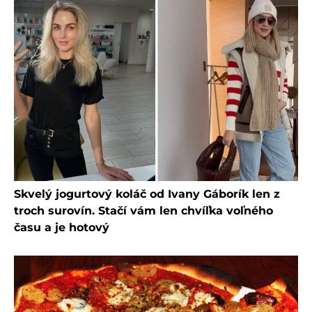
Skvelý jogurtový koláč od Ivany Gáborík len z
troch surovín. Stačí vám len chvíľka voľného
času a je hotový