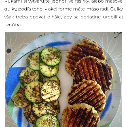
Rukami si vytvarujte jednotlivé
fašírky
, alebo mäsové
guľky, podľa toho, v akej forme máte mäso radi. Guľky
však treba opekať dlhšie, aby sa poriadne urobili aj
zvnútra.