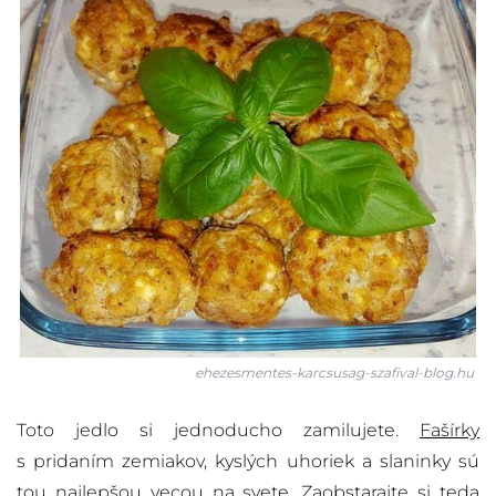
ehezesmentes-karcsusag-szafival-blog.hu
Toto jedlo si jednoducho zamilujete.
Fašírky
s pridaním zemiakov, kyslých uhoriek a slaninky sú
tou najlepšou vecou na svete. Zaobstarajte si teda