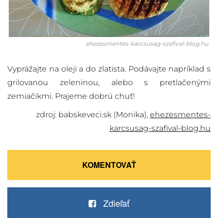
ehezesmentes-karcsusag-szafival-blog.hu
Vyprážajte na oleji a do zlatista. Podávajte napríklad s
grilovanou zeleninou, alebo s pretlačenými
zemiačikmi. Prajeme dobrú chuť!
zdroj: babskeveci.sk (Monika),
ehezesmentes-
karcsusag-szafival-blog.hu
KOMENTOVAŤ
Zdieľať