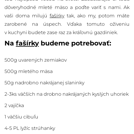
dôveryhodné mleté mäso a poďte variť s nami. Ak
vaši doma milujú
fašírky
tak, ako my, potom máte
zarobené na úspech. Vďaka tomuto oživeniu
v kuchyni budete zase raz za kráľovnú gazdiniek.
Na
fašírky
budeme potrebovať:
500g uvarených zemiakov
500g mletého mäsa
50g nadrobno nakrájanej slaninky
2-3ks väčších na drobno nakrájaných kyslých uhoriek
2 vajíčka
1 väčšiu cibuľu
4-5 PL lyžíc strúhanky