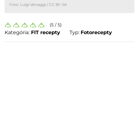
Foto:
Luigi Versaggi
/
CC BY-SA
(5 / 5)
Kategória:
FIT recepty
Typ:
Fotorecepty