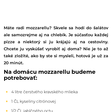
Máte radi mozzarellu? Skvele sa hodí do šalátov
ale samozrejme aj na chlebík. Je súčasťou každej
pizze a niektorý si ju krájajú aj na cestoviny.
Chcete ju vyskúšať vyrobiť aj doma? Nie je to až
také zložité, ako by ste si mysleli, hotová je už za
20 minút.
Na domácu mozzarellu budeme
potrebovať:
4 litre čerstvého kravského mlieka
1 ČL kyseliny citrónovej
1/2 ČL jablčného octu