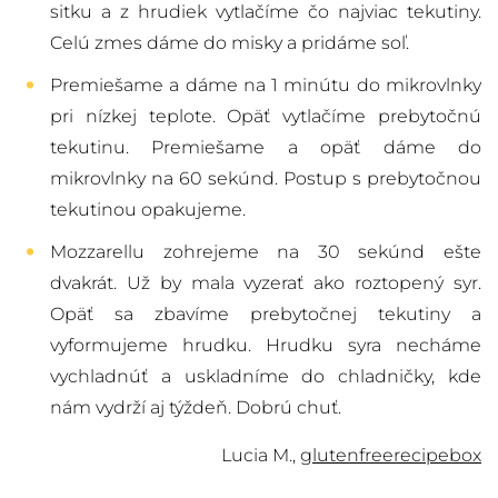
sitku a z hrudiek vytlačíme čo najviac tekutiny.
Celú zmes dáme do misky a pridáme soľ.
Premiešame a dáme na 1 minútu do mikrovlnky
pri nízkej teplote. Opäť vytlačíme prebytočnú
tekutinu. Premiešame a opäť dáme do
mikrovlnky na 60 sekúnd. Postup s prebytočnou
tekutinou opakujeme.
Mozzarellu zohrejeme na 30 sekúnd ešte
dvakrát. Už by mala vyzerať ako roztopený syr.
Opäť sa zbavíme prebytočnej tekutiny a
vyformujeme hrudku. Hrudku syra necháme
vychladnúť a uskladníme do chladničky, kde
nám vydrží aj týždeň. Dobrú chuť.
Lucia M.,
glutenfreerecipebox