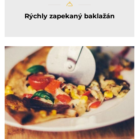
Rýchly zapekaný baklažán