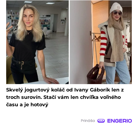
Skvelý jogurtový koláč od Ivany Gáborík len z
troch surovín. Stačí vám len chvíľka voľného
času a je hotový