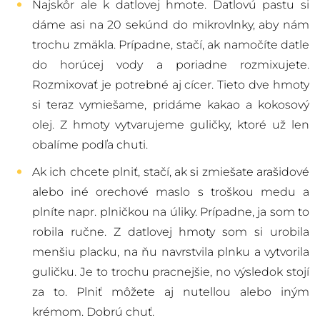
Najskôr ale k datlovej hmote. Datlovú pastu si
dáme asi na 20 sekúnd do mikrovlnky, aby nám
trochu zmäkla. Prípadne, stačí, ak namočíte
datle
do horúcej vody a poriadne rozmixujete.
Rozmixovať je potrebné aj
cícer
. Tieto dve hmoty
si teraz vymiešame, pridáme
kakao
a
kokosový
olej
. Z hmoty vytvarujeme guličky, ktoré už len
obalíme podľa chuti.
Ak ich chcete plniť, stačí, ak si zmiešate arašidové
alebo iné orechové maslo s troškou
med
u a
plníte napr. plničkou na úliky. Prípadne, ja som to
robila ručne. Z datlovej hmoty som si urobila
menšiu placku, na ňu navrstvila plnku a vytvorila
guličku. Je to trochu pracnejšie, no výsledok stojí
za to. Plniť môžete aj nutellou alebo iným
krémom. Dobrú chuť.