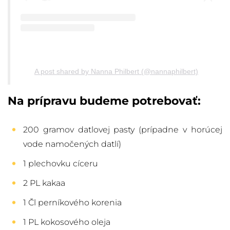
A post shared by Nanna Philbert (@nannaphilbert)
Na prípravu budeme potrebovať:
200 gramov datlovej pasty (prípadne v horúcej
vode namočených datlí)
1 plechovku
cícer
u
2 PL kakaa
1 Čl perníkového korenia
1 PL
kokosového oleja