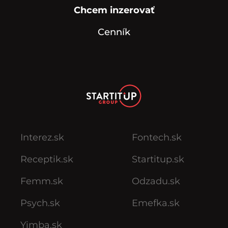
Chcem inzerovať
Cenník
Interez.sk
Fontech.sk
Receptik.sk
Startitup.sk
Femm.sk
Odzadu.sk
Psych.sk
Emefka.sk
Yimba.sk