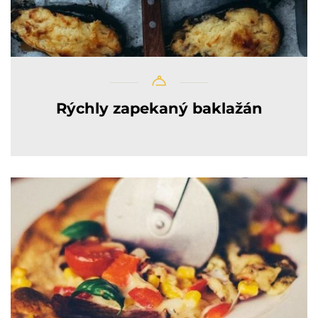
Rýchly zapekaný baklažán