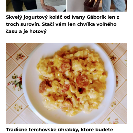
Skvelý jogurtový koláč od Ivany Gáborík len z
troch surovín. Stačí vám len chvíľka voľného
času a je hotový
Tradičné terchovské úhrabky, ktoré budete