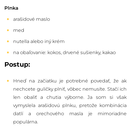
Plnka
arašidové maslo
med
nutella alebo iný krém
na obaľovanie: kokos, drvené sušienky,
kakao
Postup:
Hneď na začiatku je potrebné povedať, že ak
nechcete guličky plniť, vôbec nemusíte. Stačí ich
len obaliť a chutia výborne. Ja som si však
vymyslela arašidovú plnku, pretože kombinácia
datlí a orechového masla je mimoriadne
populárna.