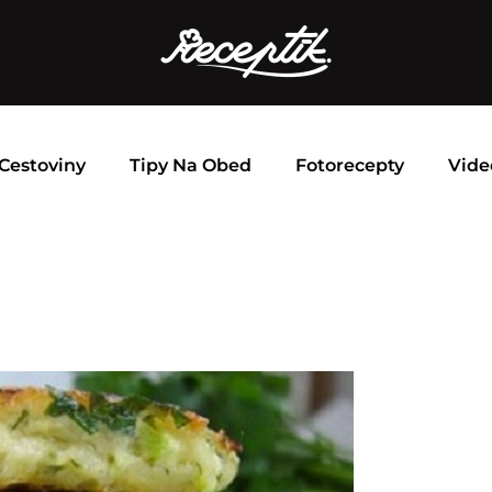
Cestoviny
Tipy Na Obed
Fotorecepty
Vide