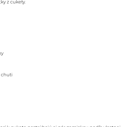
ky z cukety.
ky
 chuti