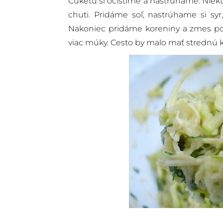
Cuketu si očistíme a nastrúhame. Niekto
chuti. Pridáme soľ, nastrúhame si syr
Nakoniec pridáme koreniny a zmes por
viac múky. Cesto by malo mať strednú k