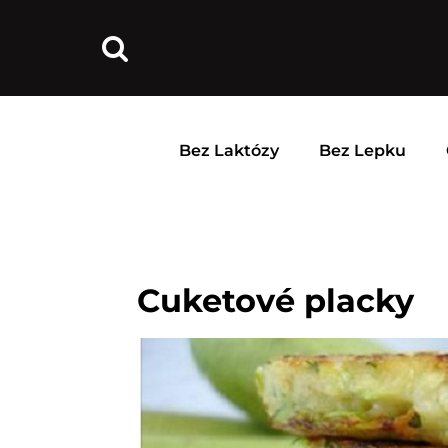
Bez Laktózy
Bez Lepku
Cuketové placky