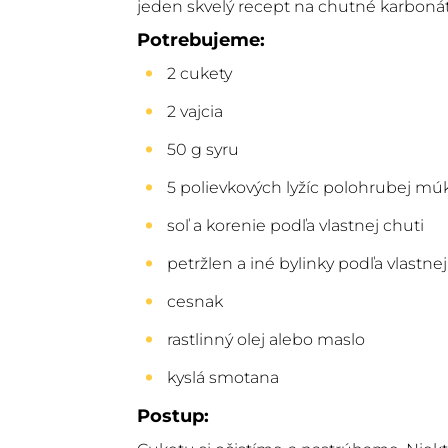
jeden skvelý recept na chutné karbonát
Potrebujeme:
2 cukety
2 vajcia
50 g syru
5 polievkových lyžíc polohrubej mú
soľ a korenie podľa vlastnej chuti
petržlen a iné bylinky podľa vlastnej
cesnak
rastlinný olej alebo maslo
kyslá smotana
Postup: