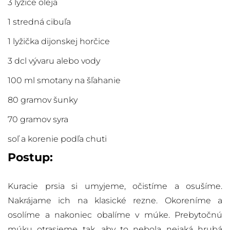
3 lyžice oleja
1 stredná cibuľa
1 lyžička dijonskej horčice
3 dcl vývaru alebo vody
100 ml smotany na šľahanie
80 gramov šunky
70 gramov syra
soľ a korenie podľa chuti
Postup:
Kuracie prsia si umyjeme, očistíme a osušíme.
Nakrájame ich na klasické rezne. Okoreníme a
osolíme a nakoniec obalíme v múke. Prebytočnú
múku otrasieme tak, aby to nebola nejaká hrubá