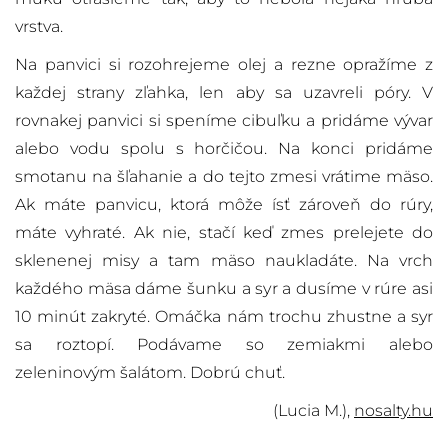
vrstva.
Na panvici si rozohrejeme olej a rezne opražíme z
každej strany zľahka, len aby sa uzavreli póry. V
rovnakej panvici si speníme cibuľku a pridáme vývar
alebo vodu spolu s horčičou. Na konci pridáme
smotanu na šľahanie a do tejto zmesi vrátime mäso.
Ak máte panvicu, ktorá môže ísť zároveň do rúry,
máte vyhraté. Ak nie, stačí keď zmes prelejete do
sklenenej misy a tam mäso naukladáte. Na vrch
každého mäsa dáme šunku a syr a dusíme v rúre asi
10 minút zakryté. Omáčka nám trochu zhustne a syr
sa roztopí. Podávame so zemiakmi alebo
zeleninovým šalátom. Dobrú chuť.
(Lucia M.),
nosalty.hu