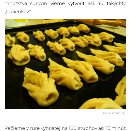
množstva surovín vieme vytvoriť asi 40 takýchto
„lupienkov“.
sovkusom.ru
Pečieme v rúre vyhriatej na 180 stupňov asi 15 minút,