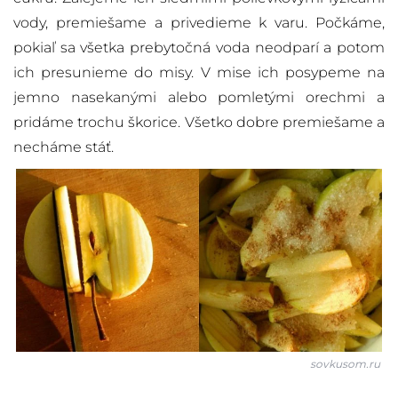
vody, premiešame a privedieme k varu. Počkáme,
pokiaľ sa všetka prebytočná voda neodparí a potom
ich presunieme do misy. V mise ich posypeme na
jemno nasekanými alebo pomletými orechmi a
pridáme trochu škorice. Všetko dobre premiešame a
necháme stáť.
sovkusom.ru