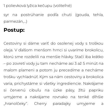
1 polievková lyžica kečupu (voliteľné)
syr na postrúhanie podľa chuti (gouda, tehla,
parmezán,…)
Postup:
Cestoviny si dáme variť do osolenej vody s troškou
oleja. V ďalšom menšom hrnci si uvaríme brokolicu,
ktorú sme rozdelili na menšie hlávky. Stačí iba krátko
– po zovretí vody ju tam necháme asi 3 až 5 minút na
malom plameni a potom ju precedíme a necháme
trošku vychladnúť. Kým sa nám cestoviny a brokolica
varia, prichystáme si všetky ingrediencie. Nakrájame
si červenú cibuľu na úzke pásy, žltú papriku
umyjeme a nakrájame rovnako na tenké dlhšie
„hranolčeky“. Cherry paradajky umyjeme a