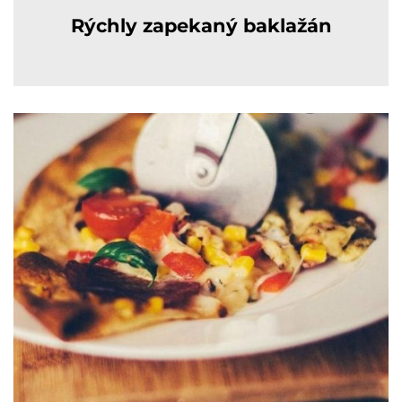
Rýchly zapekaný baklažán