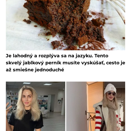
Je lahodný a rozplýva sa na jazyku. Tento
skvelý jablkový perník musíte vyskúšať, cesto je
až smiešne jednoduché