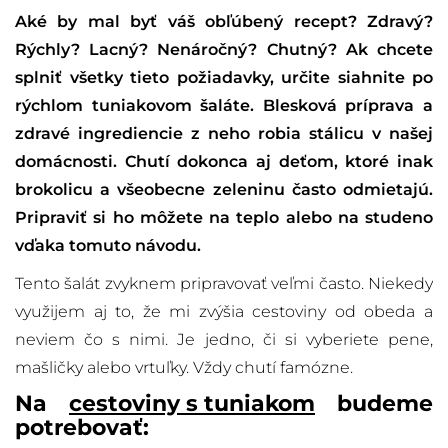
Aké by mal byť váš obľúbený recept? Zdravý?
Rýchly? Lacný? Nenáročný? Chutný? Ak chcete
splniť všetky tieto požiadavky, určite siahnite po
rýchlom tuniakovom šaláte. Blesková príprava a
zdravé ingrediencie z neho robia stálicu v našej
domácnosti. Chutí dokonca aj deťom, ktoré inak
brokolicu a všeobecne zeleninu často odmietajú.
Pripraviť si ho môžete na teplo alebo na studeno
vďaka tomuto návodu.
Tento šalát zvyknem pripravovať veľmi často. Niekedy
využijem aj to, že mi zvýšia cestoviny od obeda a
neviem čo s nimi. Je jedno, či si vyberiete pene,
mašličky alebo vrtuľky. Vždy chutí famózne.
Na
cestoviny s tuniakom
budeme
potrebovať: