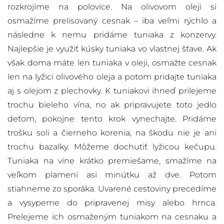
rozkrojíme na polovice. Na olivovom oleji si
osmažíme prelisovaný cesnak – iba veľmi rýchlo a
následne k nemu pridáme tuniaka z konzervy.
Najlepšie je využiť kúsky tuniaka vo vlastnej šťave. Ak
však doma máte len tuniaka v oleji, osmažte cesnak
len na lyžici olivového oleja a potom pridajte tuniaka
aj s olejom z plechovky. K tuniakovi ihneď prilejeme
trochu bieleho vína, no ak pripravujete toto jedlo
deťom, pokojne tento krok vynechajte. Pridáme
trošku soli a čierneho korenia, na škodu nie je ani
trochu bazalky. Môžeme dochutiť lyžicou kečupu.
Tuniaka na víne krátko premiešame, smažíme na
veľkom plameni asi minútku až dve. Potom
stiahneme zo sporáka. Uvarené cestoviny precedíme
a vysypeme do pripravenej misy alebo hrnca.
Prelejeme ich osmaženým tuniakom na cesnaku a