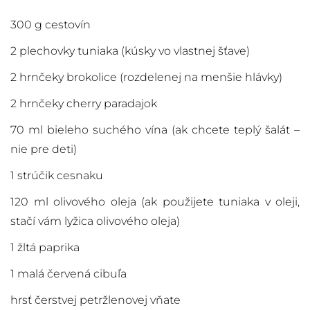
300 g cestovín
2 plechovky tuniaka (kúsky vo vlastnej šťave)
2 hrnčeky brokolice (rozdelenej na menšie hlávky)
2 hrnčeky cherry paradajok
70 ml bieleho suchého vína (ak chcete teplý šalát –
nie pre deti)
1 strúčik cesnaku
120 ml olivového oleja (ak použijete tuniaka v oleji,
stačí vám lyžica olivového oleja)
1 žltá paprika
1 malá červená cibuľa
hrsť čerstvej petržlenovej vňate