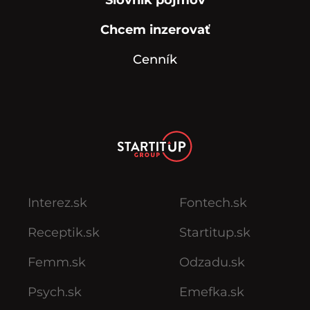
Chcem inzerovať
Cenník
Interez.sk
Fontech.sk
Receptik.sk
Startitup.sk
Femm.sk
Odzadu.sk
Psych.sk
Emefka.sk