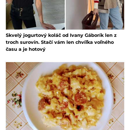
Skvelý jogurtový koláč od Ivany Gáborík len z
troch surovín. Stačí vám len chvíľka voľného
času a je hotový