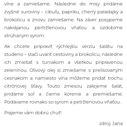
víne a zamiešame. Následne do misy pridáme
zvyšné suroviny – cibuľu, papriku, cherry paradajky a
brokolicu a znovu zamiešame. Na záver posypeme
nakrájanou pertržlenovou vňaťou a ozdobíme
strúhaným syrom.
Ak chcete pripraviť rýchlejšiu verziu šalátu na
studeno – stačí uvariť cestoviny a brokolicu, následne
ich zmiešať s tuniakom a všetkou pripravenou
zeleninou. Olivový olej si zmiešame s prelisovaným
cesnakom a namiesto vína môžeme pridať trochu
citrónovej šťavy. Touto zmesou zalejeme šalát,
pridáme soľ a čierne korenie a premiešame.
Podávame rovnako so syrom a petržlenovou vňaťou.
Prajeme vám dobrú chuť!
zdroj: Jana