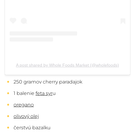
A post shared by Whole Foods Market (@wholefoods)
250 gramov cherry paradajok
1 balenie
feta syr
u
oregano
olivový olej
čerstvú bazalku