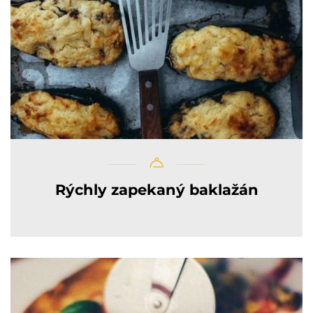
Rýchly zapekaný baklažán