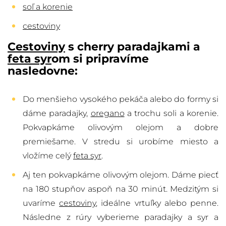
soľ a korenie
cestoviny
Cestoviny
s cherry paradajkami a
feta syr
om si pripravíme
nasledovne:
Do menšieho vysokého pekáča alebo do formy si
dáme paradajky,
oregano
a trochu soli a korenie.
Pokvapkáme olivovým olejom a dobre
premiešame. V stredu si urobíme miesto a
vložíme celý
feta syr
.
Aj ten pokvapkáme olivovým olejom. Dáme piecť
na 180 stupňov aspoň na 30 minút. Medzitým si
uvaríme
cestoviny
, ideálne vrtuľky alebo penne.
Následne z rúry vyberieme paradajky a syr a