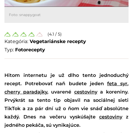
Foto: snappygoat
(4.1 / 5)
Kategória:
Vegetariánske recepty
Typ:
Fotorecepty
Hitom internetu je už dlho tento jednoduchý
recept. Potrebovať naň budete jeden
feta syr
,
cherry paradajky
, uvarené
cestoviny
a koreniny.
Prvýkrát sa tento tip objavil na sociálnej sieti
TikTok a za pár dní už o ňom vie snáď absolútne
každý. Dnes na večeru vyskúšajte
cestoviny
z
jedného pekáča, sú vynikajúce.