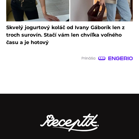
Skvelý jogurtový koláč od Ivany Gáborík len z
troch surovín. Stačí vám len chvíľka voľného
času a je hotový