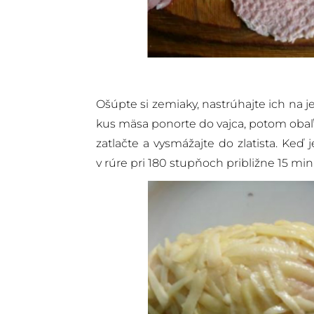
Ošúpte si zemiaky, nastrúhajte ich na j
kus mäsa ponorte do vajca, potom oba
zatlačte a vysmážajte do zlatista. Keď 
v rúre pri 180 stupňoch približne 15 mi