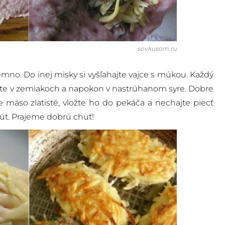
sovkusom.ru
emno. Do inej misky si vyšľahajte vajce s múkou. Každý
ľte v zemiakoch a napokon v nastrúhanom syre. Dobre
je mäso zlatisté, vložte ho do pekáča a nechajte piecť
nút. Prajeme dobrú chuť!