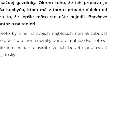
aždej gazdinky. Okrem toho, že ich príprava je
naša kuchyňa, ktorá má v tomto prípade ďaleko od
a to, že lepšie mäso ste ešte nejedli. Bravčové
ntázia na tanieri.
 preto by sme na svojich najbližších nemali zabúdať
vieže domáce plnené rezníky budete mať raz dva hotové,
jte ich len raz a uvidíte, že ich budete pripravovať
j dosky.