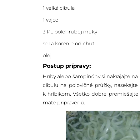
1 veľká cibuľa
1 vajce
3 PL polohrubej múky
soľ a korenie od chuti
olej
Postup prípravy:
Hríby alebo šampiňóny si nakrájajte na
cibuľu na polovičné prúžky, nasekajte 
k hríbikom. Všetko dobre premiešajte
máte pripravenú.