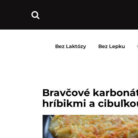
Bez Laktózy
Bez Lepku
Bravčové karbonát
hríbikmi a cibuľko