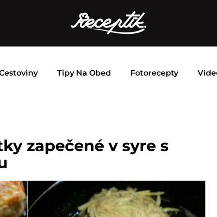
Cestoviny
Tipy Na Obed
Fotorecepty
Vide
ky zapečené v syre s
u