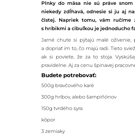
Plnky do mäsa nie sú práve snom k
niekedy zdĺhavá, odnesie si ju aj 
čistej. Napriek tomu, vám ručíme z
s hríbikmi a cibuľkou je jednoducho fa
Jarné chute si pýtajú malé oživenie,
a dopriať im to, čo majú radi. Tieto s
ak si poviete, že za to stoja. Vyskúša
pravidelne. Aj za cenu špinavej pracovne
Budete potrebovať:
500g bravčového karé
300g hríbov, alebo šampiňónov
150g tvrdého syra
kôpor
3 zemiaky