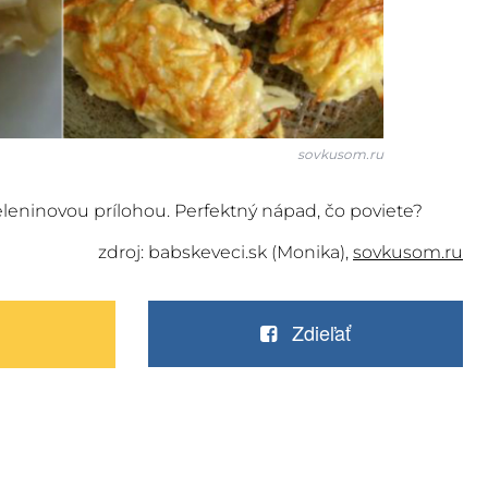
sovkusom.ru
eninovou prílohou. Perfektný nápad, čo poviete?
zdroj: babskeveci.sk (Monika),
sovkusom.ru
Zdieľať