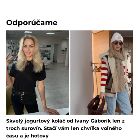
Odporúčame
Skvelý jogurtový koláč od Ivany Gáborík len z
troch surovín. Stačí vám len chvíľka voľného
času a je hotový