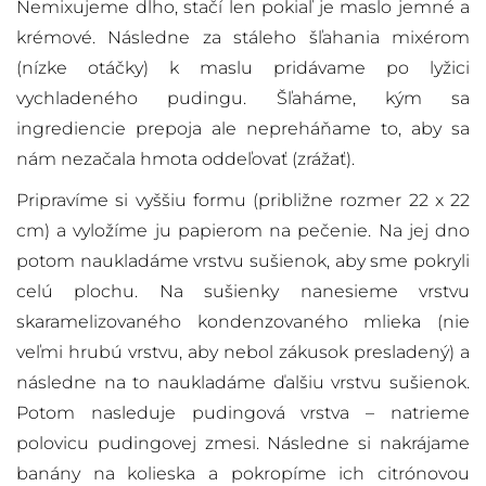
Nemixujeme dlho, stačí len pokiaľ je maslo jemné a
krémové. Následne za stáleho šľahania mixérom
(nízke otáčky) k maslu pridávame po lyžici
vychladeného pudingu. Šľaháme, kým sa
ingrediencie prepoja ale nepreháňame to, aby sa
nám nezačala hmota oddeľovať (zrážať).
Pripravíme si vyššiu formu (približne rozmer 22 x 22
cm) a vyložíme ju papierom na pečenie. Na jej dno
potom naukladáme vrstvu sušienok, aby sme pokryli
celú plochu. Na sušienky nanesieme vrstvu
skaramelizovaného kondenzovaného mlieka (nie
veľmi hrubú vrstvu, aby nebol zákusok presladený) a
následne na to naukladáme ďalšiu vrstvu sušienok.
Potom nasleduje pudingová vrstva – natrieme
polovicu pudingovej zmesi. Následne si nakrájame
banány na kolieska a pokropíme ich citrónovou