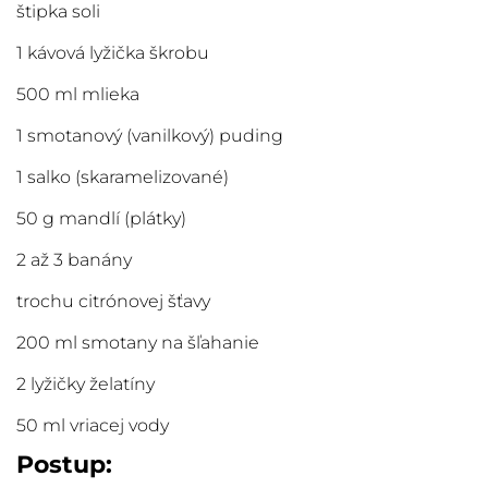
štipka soli
1 kávová lyžička škrobu
500 ml mlieka
1 smotanový (vanilkový) puding
1 salko (skaramelizované)
50 g mandlí (plátky)
2 až 3 banány
trochu citrónovej šťavy
200 ml smotany na šľahanie
2 lyžičky želatíny
50 ml vriacej vody
Postup: