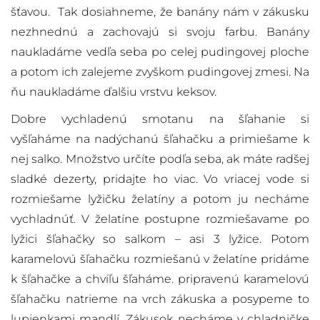
šťavou. Tak dosiahneme, že banány nám v zákusku
nezhnednú a zachovajú si svoju farbu. Banány
naukladáme vedľa seba po celej pudingovej ploche
a potom ich zalejeme zvyškom pudingovej zmesi. Na
ňu naukladáme ďalšiu vrstvu keksov.
Dobre vychladenú smotanu na šľahanie si
vyšľaháme na nadýchanú šľahačku a primiešame k
nej salko. Množstvo určíte podľa seba, ak máte radšej
sladké dezerty, pridajte ho viac. Vo vriacej vode si
rozmiešame lyžičku želatíny a potom ju necháme
vychladnúť. V želatíne postupne rozmiešavame po
lyžici šľahačky so salkom – asi 3 lyžice. Potom
karamelovú šľahačku rozmiešanú v želatíne pridáme
k šľahačke a chvíľu šľaháme. pripravenú karamelovú
šľahačku natrieme na vrch zákuska a posypeme to
lupienkami mandlí. Zákusok necháme v chladničke