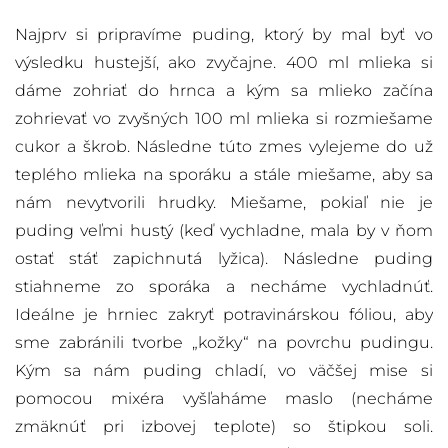
Najprv si pripravíme puding, ktorý by mal byť vo
výsledku hustejší, ako zvyčajne. 400 ml mlieka si
dáme zohriať do hrnca a kým sa mlieko začína
zohrievať vo zvyšných 100 ml mlieka si rozmiešame
cukor a škrob. Následne túto zmes vylejeme do už
teplého mlieka na sporáku a stále miešame, aby sa
nám nevytvorili hrudky. Miešame, pokiaľ nie je
puding veľmi hustý (keď vychladne, mala by v ňom
ostať stáť zapichnutá lyžica). Následne puding
stiahneme zo sporáka a necháme vychladnúť.
Ideálne je hrniec zakryť potravinárskou fóliou, aby
sme zabránili tvorbe „kožky“ na povrchu pudingu.
Kým sa nám puding chladí, vo väčšej mise si
pomocou mixéra vyšľaháme maslo (necháme
zmäknúť pri izbovej teplote) so štipkou soli.