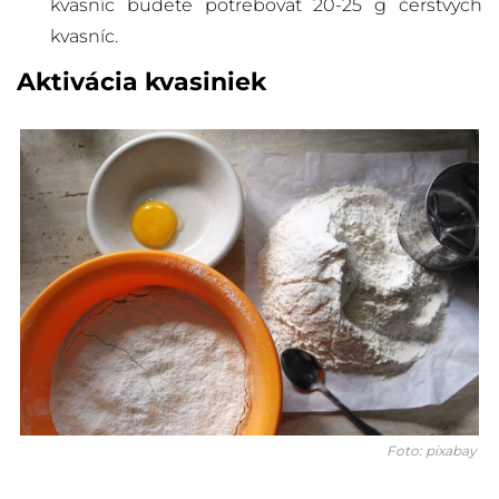
kvasníc budete potrebovať 20-25 g čerstvých
kvasníc.
Aktivácia kvasiniek
Foto: pixabay