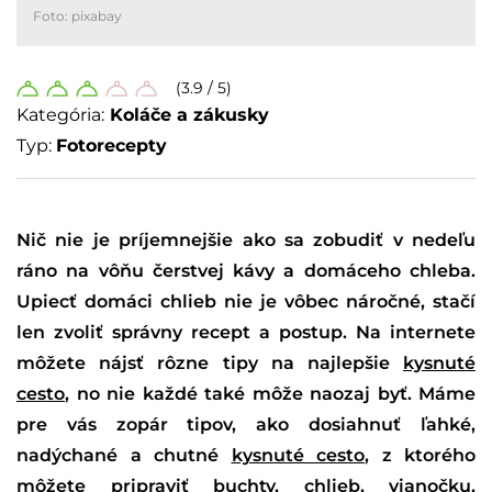
Foto: pixabay
(3.9 / 5)
Kategória:
Koláče a zákusky
Typ:
Fotorecepty
Nič nie je príjemnejšie ako sa zobudiť v nedeľu
ráno na vôňu čerstvej kávy a domáceho chleba.
Upiecť domáci chlieb nie je vôbec náročné, stačí
len zvoliť správny recept a postup. Na internete
môžete nájsť rôzne tipy na najlepšie
kysnuté
cesto
, no nie každé také môže naozaj byť. Máme
pre vás zopár tipov, ako dosiahnuť ľahké,
nadýchané a chutné
kysnuté cesto
, z ktorého
môžete pripraviť buchty, chlieb, vianočku,