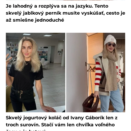
Je lahodný a rozplýva sa na jazyku. Tento
skvelý jablkový perník musíte vyskúšať, cesto je
až smiešne jednoduché
Skvelý jogurtový koláč od Ivany Gáborík len z
troch surovín. Stačí vám len chvíľka voľného