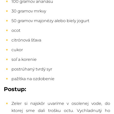
100 gramov ananásu
30 gramov mrkvy
50 gramov majonézy alebo biely jogurt
ocot
citrónová šťava
cukor
soľ a korenie
postrúhaný tvrdý syr
pažítka na ozdobenie
Postup:
Zeler si najskôr uvaríme v osolenej vode, do
ktorej sme dali trošku octu. Vychladnutý ho