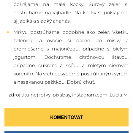
pokrájame na malé kocky. Surový zeler si
postrúhame na rajbadle. Na kocky si pokrájame
aj jablká a sladký ananás.
Mrkvu postrúhame podobne ako zeler. Všetku
zeleninu a ovocie si dáme do misky a
premiešame s majonézou, prípadne s bielym
jogurtom. Dochutíme citrónovou šťavou,
prípadne cukrom a soľou a mletým čiernym
korením. Na vrch posypeme postrúhaným syrom
a nasekanou pažítkou. Dobrú chuť.
zdroj titulnej fotky: pixabay,
instagram.com
, Lucia M.
KOMENTOVAŤ