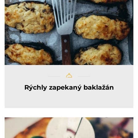
Rýchly zapekaný baklažán