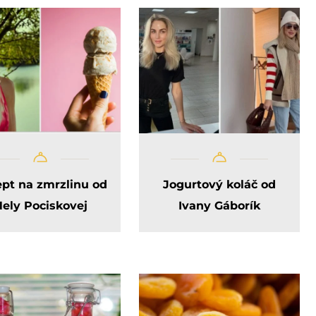
pt na zmrzlinu od
Jogurtový koláč od
ely Pociskovej
Ivany Gáborík