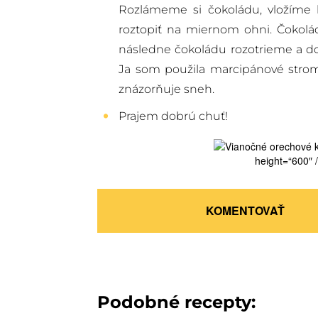
Rozlámeme si čokoládu, vložíme 
roztopiť na miernom ohni. Čokolá
následne čokoládu rozotrieme a do
Ja som použila marcipánové stromč
znázorňuje sneh.
Prajem dobrú chuť!
height=“600″ /
KOMENTOVAŤ
Podobné recepty: