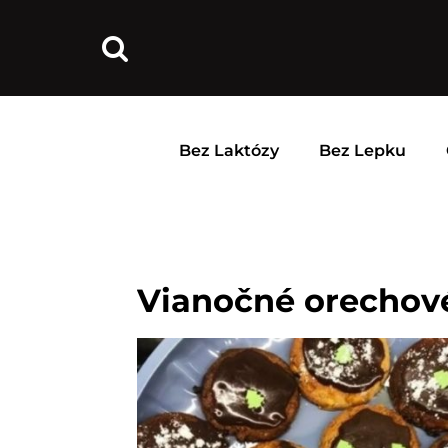
Bez Laktózy
Bez Lepku
Vianočné orechové