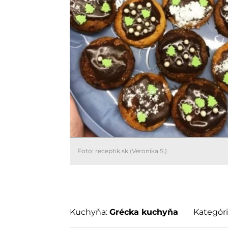
Foto: receptik.sk (Veronika S.)
Kuchyňa:
Grécka kuchyňa
Kategóri