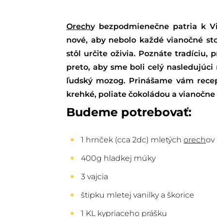
Orech
y bezpodmienečne patria k V
nové, aby nebolo každé vianočné st
stôl určite oživia. Poznáte tradíciu,
preto, aby sme boli celý nasledujúci
ľudský mozog. Prinášame vám rece
krehké, poliate čokoládou a vianočne
Budeme potrebovať:
1 hrnček (cca 2dc) mletých
orech
ov
400g hladkej múky
3 vajcia
štipku mletej vanilky a škorice
1 KL kypriaceho prášku