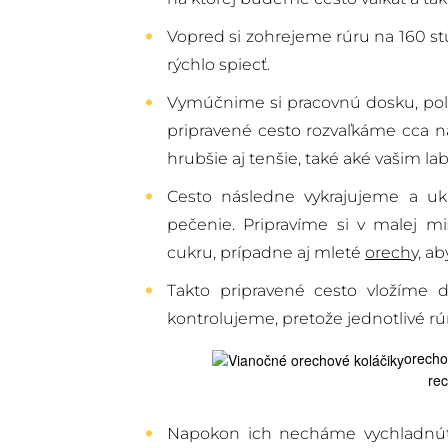
Vopred si zohrejeme rúru na 160 st
rýchlo spiecť.
Vymúčnime si pracovnú dosku, pol
pripravené cesto rozvaľkáme cca n
hrubšie aj tenšie, také aké vašim l
Cesto následne vykrajujeme a uk
pečenie. Pripravíme si v malej m
cukru, prípadne aj mleté
orech
y, ab
Takto pripravené cesto vložíme 
kontrolujeme, pretože jednotlivé rú
orechov
rec
Napokon ich necháme vychladnúť 