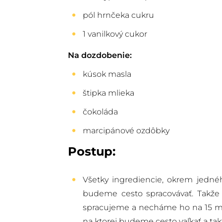
pól hrnčeka cukru
1 vanilkový cukor
Na dozdobenie:
kúsok masla
štipka mlieka
čokoláda
marcipánové ozdôbky
Postup:
Všetky ingrediencie, okrem jednéh
budeme cesto spracovávať. Takže n
spracujeme a necháme ho na 15 min
na ktorej budeme cesto vaľkať a tak