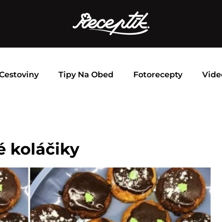
Cestoviny
Tipy Na Obed
Fotorecepty
Vide
 koláčiky