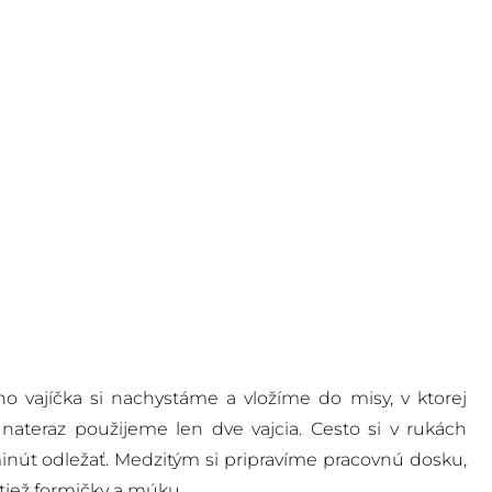
o vajíčka si nachystáme a vložíme do misy, v ktorej
ateraz použijeme len dve vajcia. Cesto si v rukách
út odležať. Medzitým si pripravíme pracovnú dosku,
tiež formičky a múku.