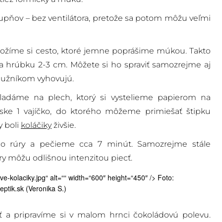
upňov – bez ventilátora, pretože sa potom môžu veľmi
ožíme si cesto, ktoré jemne poprášime múkou. Takto
a hrúbku 2-3 cm. Môžete si ho spraviť samozrejme aj
abužníkom vyhovujú.
ladáme na plech, ktorý si vystelieme papierom na
iske 1 vajíčko, do ktorého môžeme primiešať štipku
y boli
koláčiky
živšie.
do rúry a pečieme cca 7 minút. Samozrejme stále
ry môžu odlišnou intenzitou piecť.
e-kolaciky.jpg“ alt=““ width=“600″ height=“450″ /> Foto:
eptik.sk (Veronika S.)
a pripravíme si v malom hrnci čokoládovú polevu.