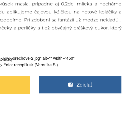
kúsok masla, prípadne aj 0,2dcl mlieka a necháme
du aplikujeme čajovou lyžičkou na hotové
koláčiky
a
zdobíme. Pri zdobení sa fantázii už medze nekladú…
eky a perličky a tiež obyčajný práškový cukor, ktorý
orechove-2.jpg“ alt=““ width=“450″
> Foto: receptik.sk (Veronika S.)
Zdieľať