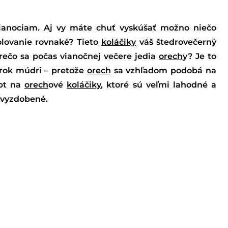
ianociam. Aj vy máte chuť vyskúšať možno niečo
olovanie rovnaké? Tieto
koláčiky
váš štedrovečerný
 prečo sa počas vianočnej večere jedia
orech
y? Je to
 rok múdri – pretože
orech
sa vzhľadom podobá na
pt na
orech
ové
koláčiky
, ktoré sú veľmi lahodné a
 vyzdobené.