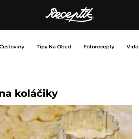
Cestoviny
Tipy Na Obed
Fotorecepty
Vide
na koláčiky