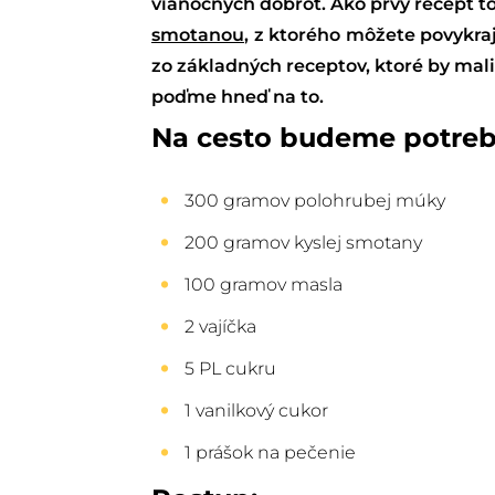
vianočných dobrôt. Ako prvý recept 
smotanou
, z ktorého môžete povykra
zo základných receptov, ktoré by mali 
poďme hneď na to.
Na cesto budeme potreb
300 gramov polohrubej múky
200 gramov kyslej smotany
100 gramov masla
2 vajíčka
5 PL cukru
1 vanilkový cukor
1 prášok na pečenie