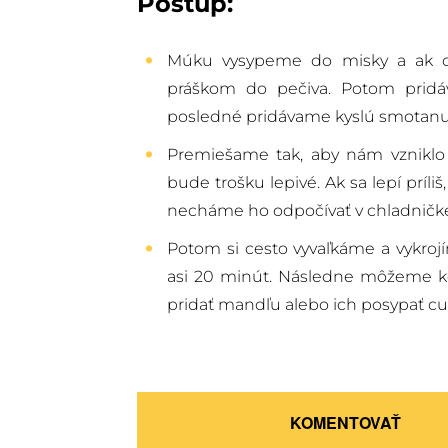
Postup:
Múku vysypeme do misky a ak ch
práškom do pečiva. Potom pridáv
posledné pridávame kyslú smotanu
Premiešame tak, aby nám vzniklo 
bude trošku lepivé. Ak sa lepí príl
necháme ho odpočívať v chladničke
Potom si cesto vyvaľkáme a vykroj
asi 20 minút. Následne môžeme ko
pridať mandľu alebo ich posypať c
KOMENTOVAŤ