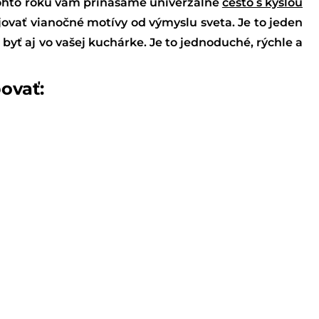
tohto roku vám prinášame univerzálne
cesto s kyslou
jovať vianočné motívy od výmyslu sveta. Je to jeden
byť aj vo vašej kuchárke. Je to jednoduché, rýchle a
ovať: