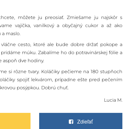
cete, môžete ju preosiať. Zmiešame ju najskôr s
ame vajíčka, vanilkový a obyčajný cukor a až ako
 a maslo.
vláčne cesto, ktoré ale bude dobre držať pokope a
iš, pridáme múku. Zabalíme ho do potravinárskej fólie a
 aspoň dve hodiny.
íme si rôzne tvary. Koláčiky pečieme na 180 stupňoch
láčiky spojiť lekvárom, prípadne ešte pred pečením
ukrovou posýpkou. Dobrú chuť.
Lucia M.
Zdieľať