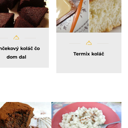
nčekový koláč čo
Termix koláč
dom dal