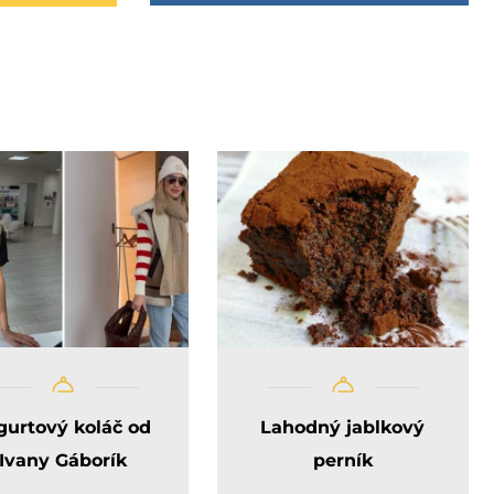
gurtový koláč od
Lahodný jablkový
Ivany Gáborík
perník