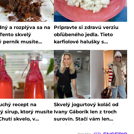
dný a rozplýva sa na
Pripravte si zdravú verziu
 Tento skvelý
obľúbeného jedla. Tieto
ý perník musíte
karfiolové halušky s
ť, cesto je až
bryndzou jednoznačne
e jednoduché
musíte vyskúšať
uchý recept na
Skvelý jogurtový koláč od
ý sirup, ktorý musíte
Ivany Gáborík len z troch
Chutí skvelo, v
surovín. Stačí vám len
 ho už kupovať
chvíľka voľného času a je
te
hotový