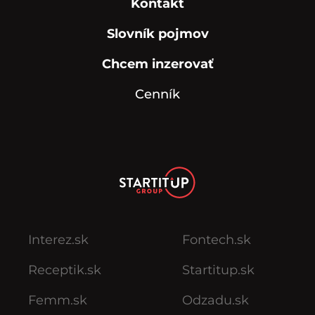
Kontakt
Slovník pojmov
Chcem inzerovať
Cenník
Interez.sk
Fontech.sk
Receptik.sk
Startitup.sk
Femm.sk
Odzadu.sk