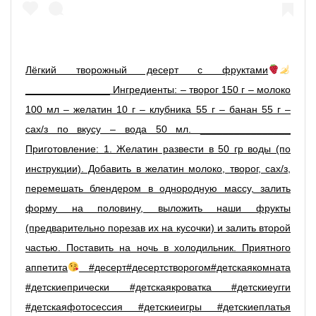
Лёгкий творожный десерт с фруктами
_______________ Ингредиенты: – творог 150 г – молоко
100 мл – желатин 10 г – клубника 55 г – банан 55 г –
сах/з по вкусу – вода 50 мл. ________________
Приготовление: 1. Желатин развести в 50 гр воды (по
инструкции). Добавить в желатин молоко, творог, сах/з,
перемешать блендером в однородную массу, залить
форму на половину, выложить наши фрукты
(предварительно порезав их на кусочки) и залить второй
частью. Поставить на ночь в холодильник. Приятного
аппетита
#десерт#десертстворогом#детскаякомната
#детскиепрически #детскаякроватка #детскиеугги
#детскаяфотосессия #детскиеигры #детскиеплатья