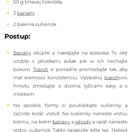
50 g tmavej čokolády
2
banány
2 balenia sušienok
Postup:
Banány
ošúpte a nakrájajte na kolieska. To isté
urobte s jahodami, avšak pár si ich nechajte
bokom.
Tvaroh
si poriadne premiešajte tak, aby
mal krémovú konzistenciu. Výslednú
tvaroh
ovú
hmotu zmiešajte s dvoma lyžicami kávy a s
mliekom.
Na spodok formy si poukladajte sušienky a
začnite koláč vrstviť. Na sušienky naneste vrstvu
krému, na krém
banány
a
jahody
a opäť naneste
vrstvu sušienok. Takto opakujte ešte raz. Hotový