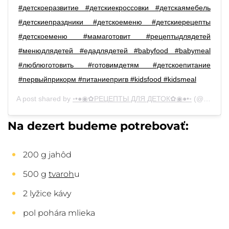
#детскоеразвитие #детскиекроссовки #детскаямебель
#детскиепраздники #детскоеменю #детскиерецепты
#детскоеменю #мамаготовит #рецептыдлядетей
#менюдлядетей #едадлядетей #babyfood #babymeal
#люблюготовить #готовимдетям #детскоепитание
#первыйприкорм #питаниепригв #kidsfood #kidsmeal
A post shared by
◦•●◉✿РЕЦЕПТЫ ДЛЯ ДЕТОК✿◉●•◦
(@baby_recepty) on
Na dezert budeme potrebovať:
200 g jahôd
500 g
tvaroh
u
2 lyžice kávy
pol pohára mlieka