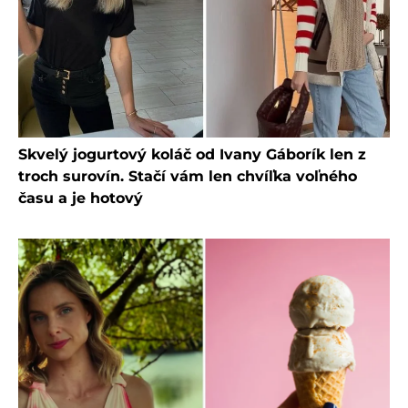
Skvelý jogurtový koláč od Ivany Gáborík len z
troch surovín. Stačí vám len chvíľka voľného
času a je hotový