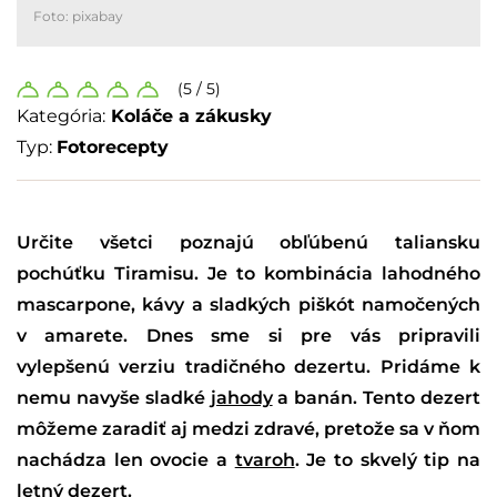
Foto: pixabay
(5 / 5)
Kategória:
Koláče a zákusky
Typ:
Fotorecepty
Určite všetci poznajú obľúbenú taliansku
pochúťku Tiramisu. Je to kombinácia lahodného
mascarpone, kávy a sladkých piškót namočených
v amarete. Dnes sme si pre vás pripravili
vylepšenú verziu tradičného dezertu. Pridáme k
nemu navyše sladké
jahody
a banán. Tento dezert
môžeme zaradiť aj medzi zdravé, pretože sa v ňom
nachádza len ovocie a
tvaroh
. Je to skvelý tip na
letný dezert.