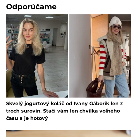
Odporúčame
Skvelý jogurtový koláč od Ivany Gáborík len z
troch surovín. Stačí vám len chvíľka voľného
času a je hotový