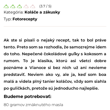
(3.7 / 5)
Kategória:
Koláče a zákusky
Typ:
Fotorecepty
Ak ste si písali o nejaký recept, tak to bol práve
tento. Preto som sa rozhodla, že samozrejme idem
do toho. Nepečené čokoládové guľky s kokosom a
rumom. To je klasika, ktorú asi všetci dobre
poznáme a Vianoce si bez nich už ani nevieme
predstaviť. Neviem ako vy, ale ja, keď som boa
malá a videla plný tanier koláčov, vždy som siahla
po guličkách, pretože sú jednoducho najlepšie.
Budeme potrebovať:
80 gramov zmäknutého masla