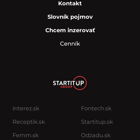
Kontakt
Slovník pojmov
Chcem inzerovať
Cenník
Interez.sk
Fontech.sk
Receptik.sk
Startitup.sk
Femm.sk
Odzadu.sk