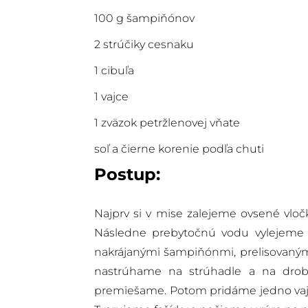
100 g šampiňónov
2 strúčiky cesnaku
1 cibuľa
1 vajce
1 zväzok petržlenovej vňate
soľ a čierne korenie podľa chuti
Postup:
Najprv si v mise zalejeme ovsené vlo
Následne prebytočnú vodu vylejeme
nakrájanými šampiňónmi, prelisovaným
nastrúhame na strúhadle a na drob
premiešame. Potom pridáme jedno vaj