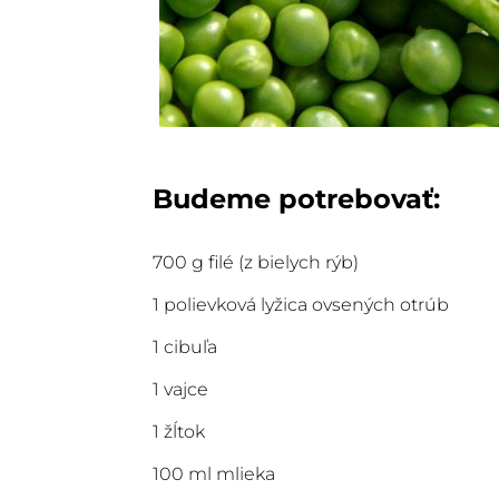
Budeme potrebovať:
700 g filé (z bielych rýb)
1 polievková lyžica ovsených otrúb
1 cibuľa
1 vajce
1 žĺtok
100 ml mlieka