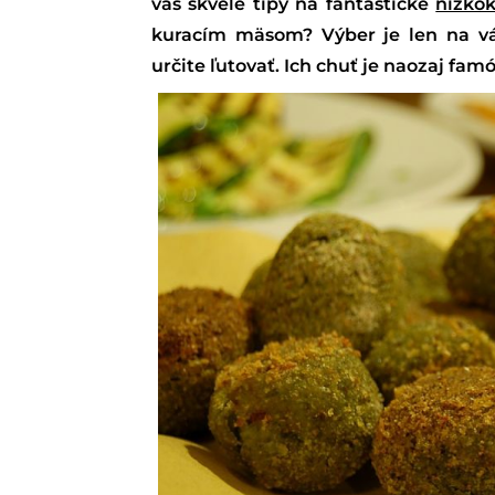
vás skvelé tipy na fantastické
nízkok
kuracím mäsom? Výber je len na vá
určite ľutovať. Ich chuť je naozaj fam