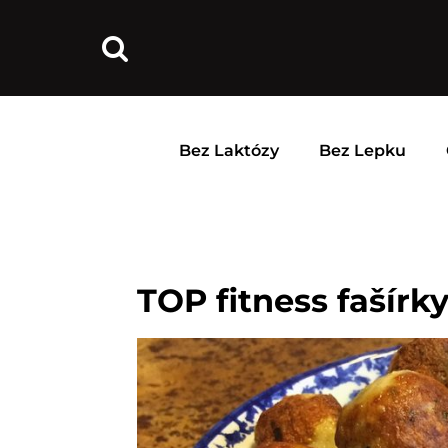
Bez Laktózy
Bez Lepku
TOP fitness fašírky