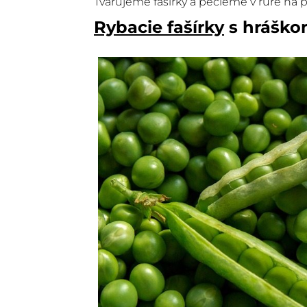
Tvarujeme fašírky a pečieme v rúre na p
Rybacie fašírky
s hrášk