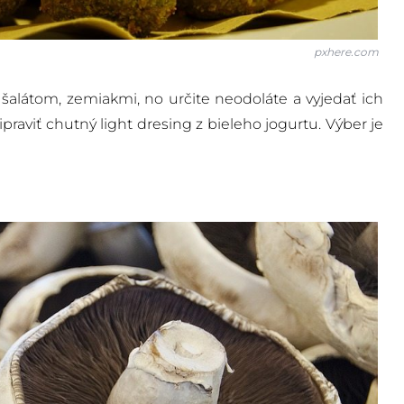
pxhere.com
 šalátom, zemiakmi, no určite neodoláte a vyjedať ich
praviť chutný light dresing z bieleho jogurtu. Výber je