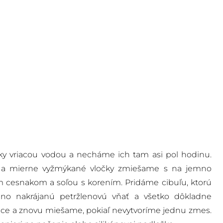
čky vriacou vodou a necháme ich tam asi pol hodinu.
 a mierne vyžmýkané vločky zmiešame s na jemno
 cesnakom a soľou s korením. Pridáme cibuľu, ktorú
no nakrájanú petržlenovú vňať a všetko dôkladne
ce a znovu miešame, pokiaľ nevytvoríme jednu zmes.