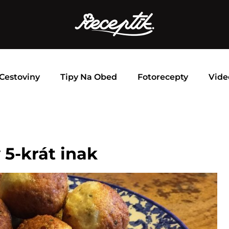
Cestoviny
Tipy Na Obed
Fotorecepty
Vide
 5-krát inak