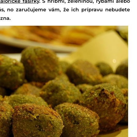
alorické fašírky
. S hríbmi, zeleninou, rybami alebo
s, no zaručujeme vám, že ich prípravu nebudete
ózna.