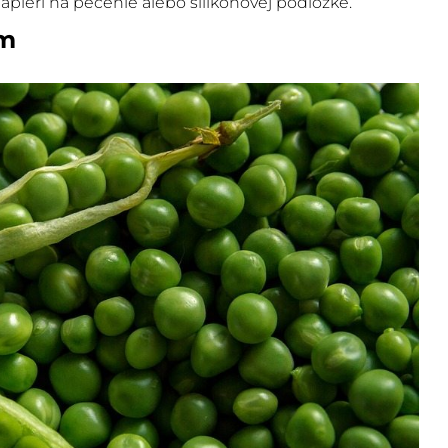
apieri na pečenie alebo silikónovej podložke.
om