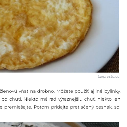
takprosto.cc
ržlenovú vňať na drobno. Môžete použiť aj iné bylinky,
e od chuti. Niekto má rad výraznejšiu chuť, niekto len
e premiešajte. Potom pridajte pretlačený cesnak, soľ