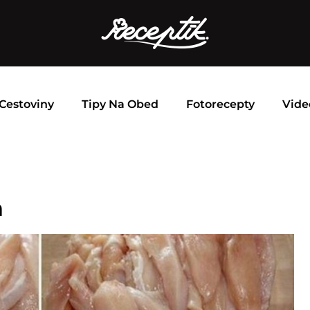
Cestoviny
Tipy Na Obed
Fotorecepty
Vide
a