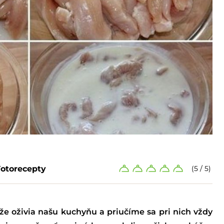
Fotorecepty
(5 / 5)
že oživia našu kuchyňu a priučíme sa pri nich vždy