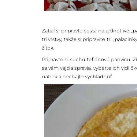
Zatiaľ si pripravte cestá na jednotlivé 
tri vrstvy, takže si pripravíte tri „palac
žĺtok.
Pripravte si suchú teflónovú panvicu. Z
sa vám vajcia spravia, vyberte ich vidli
nabok a nechajte vychladnúť.