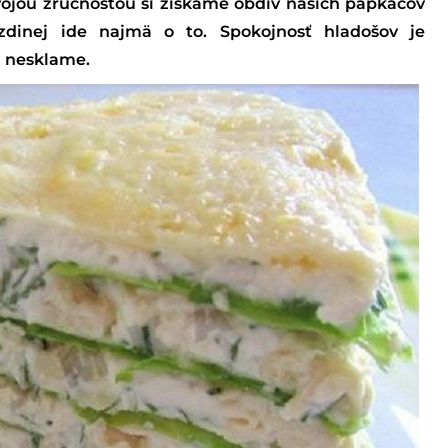
vojou zručnosťou si získame obdiv našich papkáčov
dinej ide najmä o to. Spokojnosť hladošov je
h nesklame.