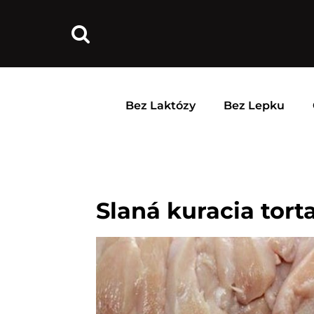
Bez Laktózy
Bez Lepku
Slaná kuracia tort