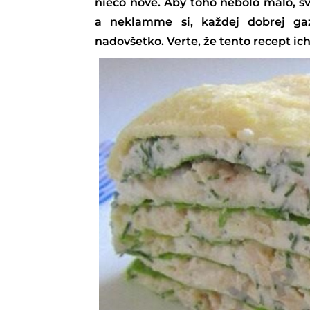
niečo nové. Aby toho nebolo málo, s
a neklamme si, každej dobrej gaz
nadovšetko. Verte, že tento recept ic