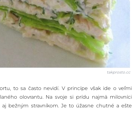
takprosto.cc
rtu, to sa často nevidí. V princípe však ide o veľmi
slaného olovrantu. Na svoje si prídu najmä milovníci
de aj bežným stravníkom. Je to úžasne chutné a ešte