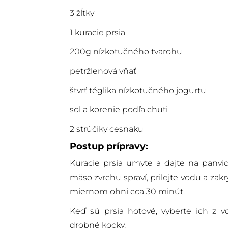
3 žĺtky
1 kuracie prsia
200g nízkotučného tvarohu
petržlenová vňať
štvrť téglika nízkotučného jogurtu
soľ a korenie podľa chuti
2 strúčiky cesnaku
Postup prípravy:
Kuracie prsia umyte a dajte na panvic
mäso zvrchu spraví, prilejte vodu a za
miernom ohni cca 30 minút.
Keď sú prsia hotové, vyberte ich z v
drobné kocky.