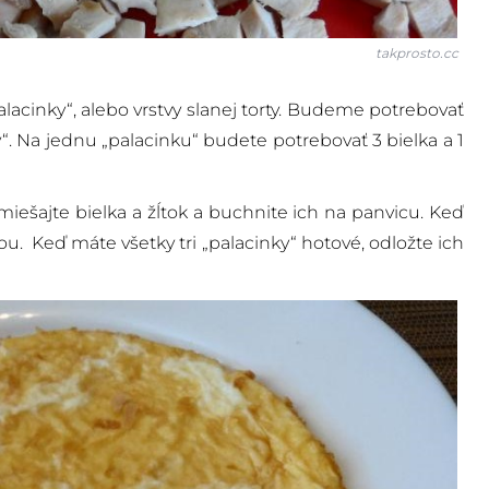
takprosto.cc
„palacinky“, alebo vrstvy slanej torty. Budeme potrebovať
inky“. Na jednu „palacinku“ budete potrebovať 3 bielka a 1
miešajte bielka a žĺtok a buchnite ich na panvicu. Keď
čkou. Keď máte všetky tri „palacinky“ hotové, odložte ich