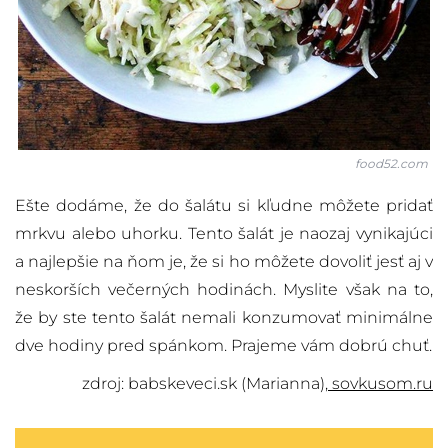
food52.com
Ešte dodáme, že do šalátu si kľudne môžete pridať
mrkvu alebo uhorku. Tento šalát je naozaj vynikajúci
a najlepšie na ňom je, že si ho môžete dovoliť jesť aj v
neskorších večerných hodinách. Myslite však na to,
že by ste tento šalát nemali konzumovať minimálne
dve hodiny pred spánkom. Prajeme vám dobrú chuť.
zdroj: babskeveci.sk (Marianna),
sovkusom.ru