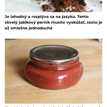
Je lahodný a rozplýva sa na jazyku. Tento
skvelý jablkový perník musíte vyskúšať, cesto je
až smiešne jednoduché