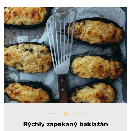
Rýchly zapekaný baklažán