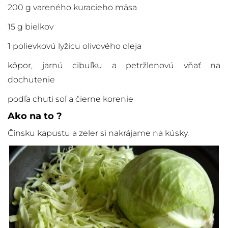
200 g vareného kuracieho mäsa
15 g bielkov
1 polievkovú lyžicu olivového oleja
kôpor, jarnú cibuľku a petržlenovú vňať na
dochutenie
podľa chuti soľ a čierne korenie
Ako na to ?
Čínsku kapustu a zeler si nakrájame na kúsky.