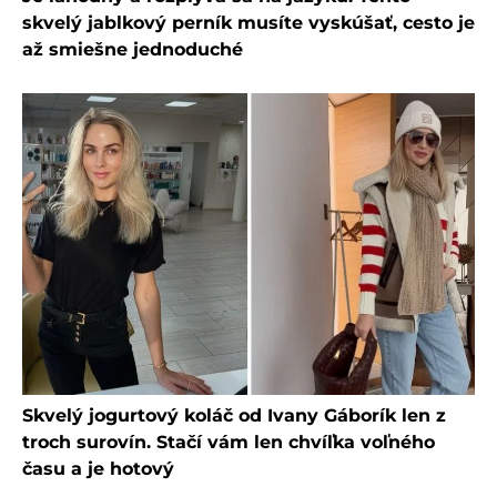
skvelý jablkový perník musíte vyskúšať, cesto je
až smiešne jednoduché
Skvelý jogurtový koláč od Ivany Gáborík len z
troch surovín. Stačí vám len chvíľka voľného
času a je hotový