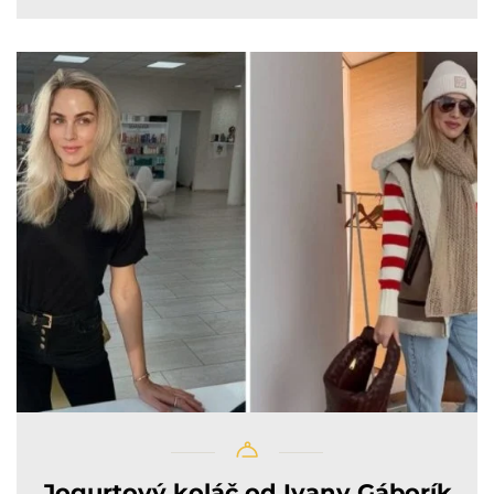
Jogurtový koláč od Ivany Gáborík