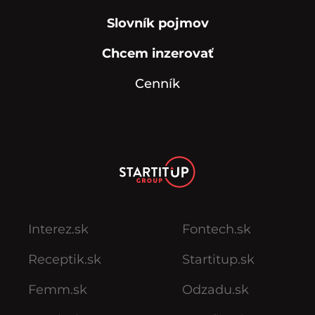
Slovník pojmov
Chcem inzerovať
Cenník
Interez.sk
Fontech.sk
Receptik.sk
Startitup.sk
Femm.sk
Odzadu.sk