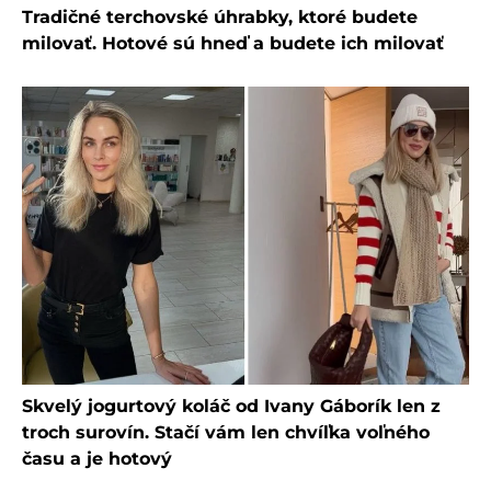
Tradičné terchovské úhrabky, ktoré budete
milovať. Hotové sú hneď a budete ich milovať
Skvelý jogurtový koláč od Ivany Gáborík len z
troch surovín. Stačí vám len chvíľka voľného
času a je hotový