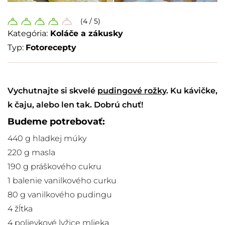
(4 / 5)
Kategória:
Koláče a zákusky
Typ:
Fotorecepty
Vychutnajte si skvelé
pudingové rožky
. Ku kávičke,
k čaju, alebo len tak. Dobrú chuť!
Budeme potrebovať:
440 g hladkej múky
220 g masla
190 g práškového cukru
1 balenie vanilkového curku
80 g vanilkového pudingu
4 žĺtka
4 polievkové lyžice mlieka