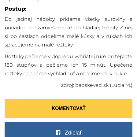
Postup:
Do jednej nádoby pridáme všetky suroviny a
poriadne ich zamiešame až do hladkej hmoty. Z nej
si po častiach oddelíme malé kúsky a v rukách ich
spracujeme na malé rožteky.
Rožteky pečieme v dopredu vyhriatej rúre pri teplote
180 stupňov a pečieme ich 15 minút. Upečené
rožteky necháme vychladnúť a obalíme ich v cukre.
zdroj: babskeveci.sk (Lucia M.)
KOMENTOVAŤ
Zdieľať