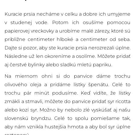
Kuracie prsia necháme v celku a dobre ich umyjeme
v studenej vode. Potom ich osušíme pomocou
papierovej vreckovky a urobíme malé zárezy, ktoré sú
približne centimeter hlboké a centimeter od seba.
Dajte si pozor, aby ste kuracie prsia nerozrezali úplne.
Následne už len okoreníme a osolíme. Môžete pridať
aj čerstvé bylinky alebo sladkú mletú papriku.
Na miernom ohni si do panvice dáme trochu
olivového oleja a pridáme lístky špenátu. Celé to
trochu pár minút podusíme. Keď vidíte, že lístky
zmäkli a stmavli, môžete do panvice pridať syr ricotta
alebo kozí syr. Možno by nebolo zlé vyskúšať aj našu
slovenskú bryndzu. Celé to spolu pomiešame tak,
aby nám vznikla hustejšia hmota a aby bol syr úplne