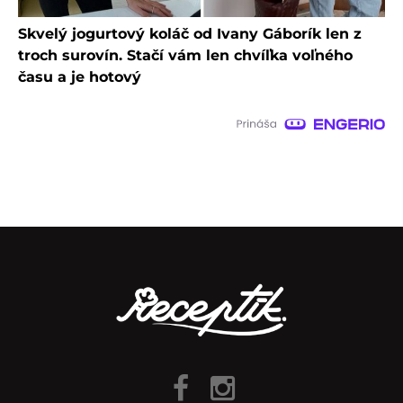
Skvelý jogurtový koláč od Ivany Gáborík len z
troch surovín. Stačí vám len chvíľka voľného
času a je hotový