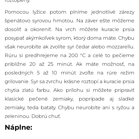
roztopený.
Pomocou lyžice potom plníme jednotlivé zárezy
špenátovo syrovou hmotou. Na záver ešte môžeme
dosoliť a okoreniť. Na vrch môžete kuracie prsia
posypať akýmkoľvek syrom, ktorý doma máte. Chybu
však neurobíte ak zvolíte syr čedar alebo mozzarellu.
Rúru si predhrejeme na 200 °C a celé to pečieme
približne 20 až 25 minút. Ak máte možnosť, na
posledných 5 až 10 minút zvoľte na rúre režim
grilovanie. Syr sa zvrchu krásne roztopí a kuracie prsia
chytia zlatú farbu. Ako prílohu si môžete pripraviť
klasické pečené zemiaky, poprípade aj sladké
zemiaky, teda bataty. Chybu neurobíte ani s ryžou a
zeleninou. Dobrú chuť.
Náplne: