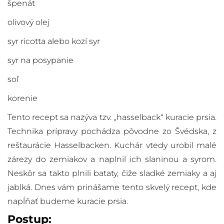
špenát
olivový olej
syr ricotta alebo kozí syr
syr na posypanie
soľ
korenie
Tento recept sa nazýva tzv. „hasselback“ kuracie prsia.
Technika prípravy pochádza pôvodne zo Švédska, z
reštaurácie Hasselbacken. Kuchár vtedy urobil malé
zárezy do zemiakov a naplnil ich slaninou a syrom.
Neskôr sa takto plnili bataty, čiže sladké zemiaky a aj
jablká. Dnes vám prinášame tento skvelý recept, kde
napĺňať budeme kuracie prsia.
Postup: