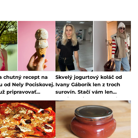
a chutný recept na
Skvelý jogurtový koláč od
u od Nely Pociskovej.
Ivany Gáborík len z troch
 už pripravovať
surovín. Stačí vám len
te
chvíľka voľného času a je
hotový