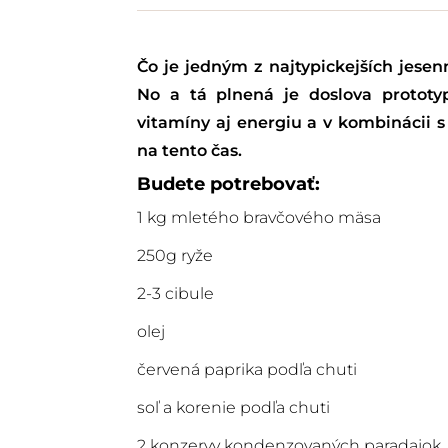
Čo je jedným z najtypickejších jese
No a tá plnená je doslova prototy
vitamíny aj energiu a v kombináci
na tento čas.
Budete potrebovať:
1 kg mletého bravčového mäsa
250g ryže
2-3 cibule
olej
červená paprika podľa chuti
soľ a korenie podľa chuti
2 konzervy kondenzovaných paradajok