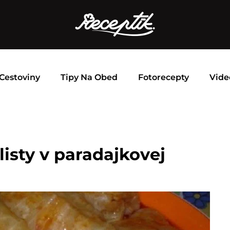
Cestoviny
Tipy Na Obed
Fotorecepty
Vide
isty v paradajkovej