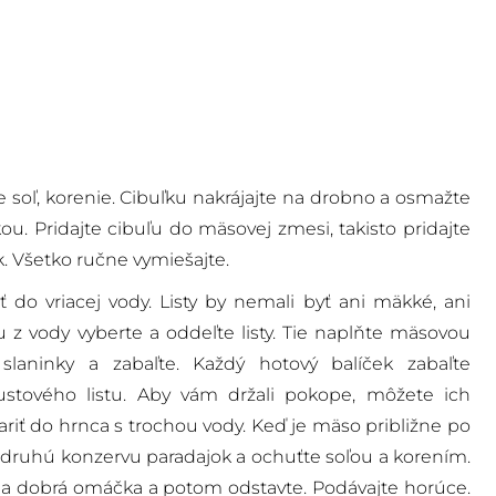
e soľ, korenie. Cibuľku nakrájajte na drobno a osmažte
kou. Pridajte cibuľu do mäsovej zmesi, takisto pridajte
. Všetko ručne vymiešajte.
iť do vriacej vody. Listy by nemali byť ani mäkké, ani
 z vody vyberte a oddeľte listy. Tie naplňte mäsovou
slaninky a zabaľte. Každý hotový balíček zabaľte
tového listu. Aby vám držali pokope, môžete ich
variť do hrnca s trochou vody. Keď je mäso približne po
 druhú konzervu paradajok a ochuťte soľou a korením.
la dobrá omáčka a potom odstavte. Podávajte horúce.