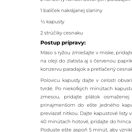
1 balíček nakrájanej slaniny
½ kapusty
2 strúčiky cesnaku
Postup prípravy:
Mäso s ryžou zmiešajte v miske, pridajt
na oleji do zlatista aj s červenou papri
konzervu paradajok a pretlačený cesnak
Polovicu kapusty dajte v celosti obvar
tvrdé. Po niekoľkých minútach kapustu
zmesou, pridajte plátok osmaženej 
prinajmenšom do ešte jedného kapus
previazať nitkou. Dajte kapustové listy 
40 minútach hotové, pridajte do hrnca
Poduste ešte aspoň 5 minút, aby vznik