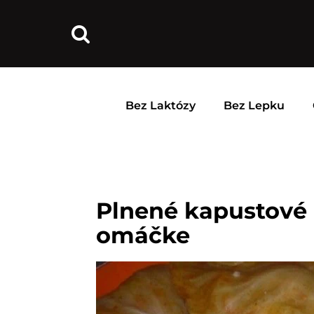
Bez Laktózy
Bez Lepku
Plnené kapustové l
omáčke