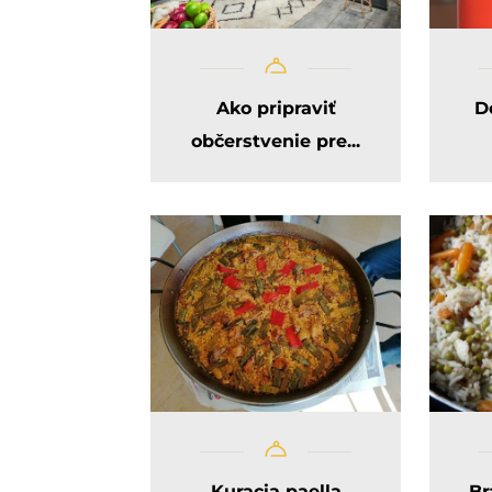
Ako pripraviť
D
občerstvenie pre...
Kuracia paella
Br