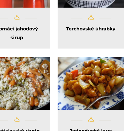
omáci jahodový
Terchovské úhrabky
sirup
atislavské rizoto
Jednoduché kura