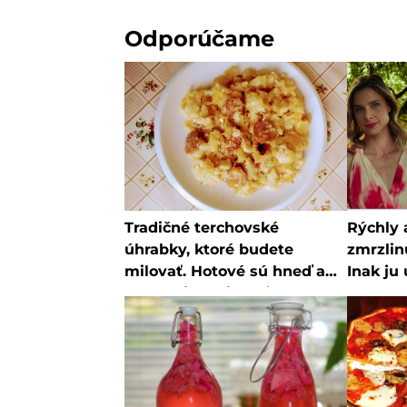
Odporúčame
Tradičné terchovské
Rýchly 
úhrabky, ktoré budete
zmrzlin
milovať. Hotové sú hneď a
Inak ju
budete ich milovať
nebude