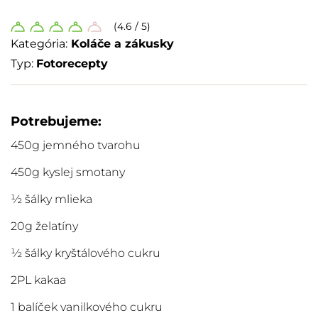
(4.6 / 5)
Kategória:
Koláče a zákusky
Typ:
Fotorecepty
Potrebujeme:
450g jemného tvarohu
450g kyslej smotany
½ šálky mlieka
20g želatíny
½ šálky kryštálového cukru
2PL kakaa
1 balíček vanilkového cukru