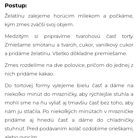
Postup:
Želatínu zalejeme horúcim mliekom a počkáme,
kým zmes zväčší svoj objem.
Medzitým si pripravíme tvarohovú časť torty.
Zmiešame smotanu a tvaroh, cukor, vanilkový cukor
a pridáme želatínu. Všetko dôkladne premiešame.
Zmes rozdelíme na dve polovice, pričom do jednej z
nich pridáme kakao.
Do tortovej formy vylejeme bielu časť a dáme na
niekoľko minút do mrazničky, aby rýchlejšie stuhla a
mohli sme na ňu vyliať aj tmavšiu časť bez toho, aby
nám ju stlačila. Po niekoľkých minútach v mrazničke
pridáme aj hnedú časť a dáme do chladničky
stuhnúť. Pred podávaním koláč ozdobíme orieškami,
alebo ovocím.