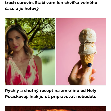
troch surovín. Stačí vám len chvíľka voľného
času a je hotový
Rýchly a chutný recept na zmrzlinu od Nely
Pociskovej. Inak ju už pripravovať nebudete