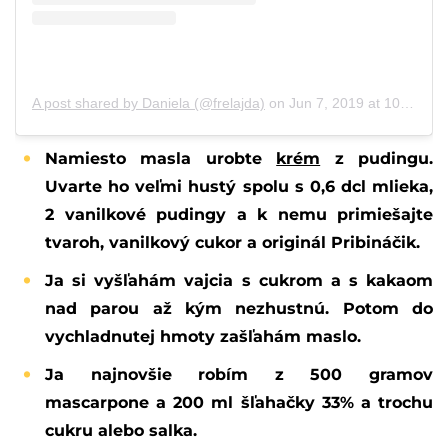
A post shared by Daniela (@frelajda)
on
Jun 7, 2019 at 10:58am PDT
Namiesto masla urobte
krém
z pudingu.
Uvarte ho veľmi hustý spolu s 0,6 dcl mlieka,
2 vanilkové pudingy a k nemu primiešajte
tvaroh, vanilkový cukor a originál Pribináčik.
Ja si vyšľahám vajcia s cukrom a s kakaom
nad parou až kým nezhustnú. Potom do
vychladnutej hmoty zašľahám maslo.
Ja najnovšie robím z 500 gramov
mascarpone a 200 ml šľahačky 33% a trochu
cukru alebo salka.