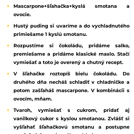
Mascarpone+šľahačka+kyslá smotana a
ovocie.
Hustý puding si uvaríme a do vychladnutého
primiešame 1 kyslú smotanu.
Rozpustíme si čokoládu, pridáme salko,
premiešame a pridáme klasické maslo. Stačí
vymiešať a toto je overený a chutný recept.
V šľahačke roztopíš bielu čokoládu. Do
druhého dňa necháš schladiť v chladničke a
potom zašľaháš mascarpone. V kombinácii s
ovocím, mňam.
Tvaroh, vymiešať s cukrom, pridať aj
vanilkový cukor s kyslou smotanou. Zvlášť si
vyšľahať šľahačkovú smotanu a postupne