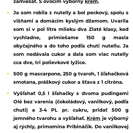
zamiešať. S ovocím výborný
krém
.
Ja som robila z nutelly a bol peckový, spolu s
višňami a domácim kyslým džemom. Uvarila
som si v pol litra mlieku dva Zlaté klasy, keď
vychladne, primiešame 150 g masla
obyčajného a do toho podľa chuti nutellu. Ja
som nedávala cukor a dala som viac nutelly
cca dve, tri polievkové lyžice.
500 g mascarpone, 250 g tvaroh, 1 šľahačková
smotana, práškový cukor a šťava z 1 citróna.
Vyšľahať 0,5 l šľahačky s dvoma pudingami
Olé bez varenia (čokoládový, vanilkový, podľa
chuti) a 3-4 PL pr. cukru, pridať 500 g
jemného tvarohu a vyšľahať.
Krém
je výborný
aj rýchly, primomína Pribináčik. Do vanilkovej