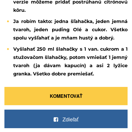
verzie môžeme pridať postrúhanú citrónovú
kôru.
Ja robím takto: jedna šľahačka, jeden jemná
tvaroh, jeden puding Olé a cukor. Všetko
spolu vyšľahať a je mňam hustý a dobrý.
Vyšlahať 250 ml šlahačky s 1 van. cukrom a 1
stužovačom šlahačky, potom vmiešať 1 jemný
tvaroh (ja dávam kapucín) a asi 2 lyžice
granka. Všetko dobre premiešať.
KOMENTOVAŤ
Zdieľať