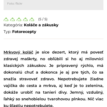
Foto: flickr
(5 / 5)
Kategória:
Koláče a zákusky
Typ:
Fotorecepty
Mrkvový koláč
je síce dezert, ktorý má povesť
zdravej maškrty, no obľúbili si ho aj milovníci
klasických zákuskov. Je pripravený rýchlo, má
dokonalú chuť a dokonca je aj pre tých, čo sa
snažia stravovať zdravo. Nepotrebujete žiadne
vajíčka do cesta a mrkva, aj keď je to zelenina,
dokáže urobiť na tanieri divy. Jemný, vzdušný,
ľahký so snehobielou tvarohovou plnkou. Nič viac
ku šťastiu nepotrebujete.