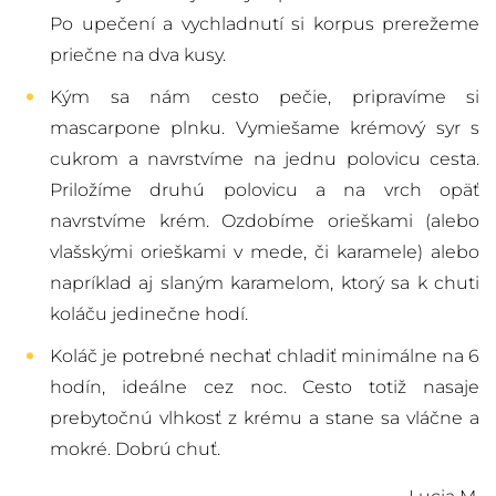
Po upečení a vychladnutí si korpus prerežeme
priečne na dva kusy.
Kým sa nám cesto pečie, pripravíme si
mascarpone plnku. Vymiešame krémový syr s
cukrom a navrstvíme na jednu polovicu cesta.
Priložíme druhú polovicu a na vrch opäť
navrstvíme krém. Ozdobíme orieškami (alebo
vlašskými orieškami v mede, či karamele) alebo
napríklad aj slaným karamelom, ktorý sa k chuti
koláču jedinečne hodí.
Koláč je potrebné nechať chladiť minimálne na 6
hodín, ideálne cez noc. Cesto totiž nasaje
prebytočnú vlhkosť z krému a stane sa vláčne a
mokré. Dobrú chuť.