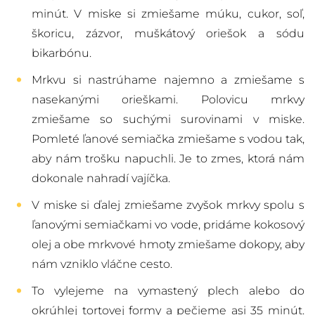
minút. V miske si zmiešame múku, cukor, soľ,
škoricu, zázvor, muškátový oriešok a sódu
bikarbónu.
Mrkvu si nastrúhame najemno a zmiešame s
nasekanými orieškami. Polovicu mrkvy
zmiešame so suchými surovinami v miske.
Pomleté ľanové semiačka zmiešame s vodou tak,
aby nám trošku napuchli. Je to zmes, ktorá nám
dokonale nahradí vajíčka.
V miske si ďalej zmiešame zvyšok mrkvy spolu s
ľanovými semiačkami vo vode, pridáme kokosový
olej a obe mrkvové hmoty zmiešame dokopy, aby
nám vzniklo vláčne cesto.
To vylejeme na vymastený plech alebo do
okrúhlej tortovej formy a pečieme asi 35 minút.