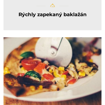
Rýchly zapekaný baklažán