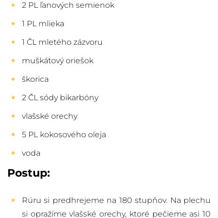
2 PL ľanových semienok
1 PL mlieka
1 ČL mletého zázvoru
muškátový oriešok
škorica
2 ČL sódy bikarbóny
vlašské orechy
5 PL kokosového oleja
voda
Postup:
Rúru si predhrejeme na 180 stupňov. Na plechu
si opražíme vlašské orechy, ktoré pečieme asi 10