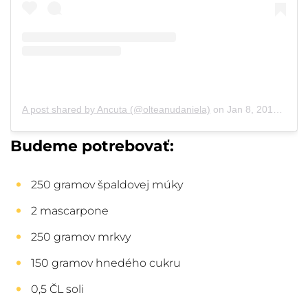
A post shared by Ancuta (@olteanudaniela)
on
Jan 8, 2019 at 12:18am PST
Budeme potrebovať:
250 gramov špaldovej múky
2 mascarpone
250 gramov mrkvy
150 gramov hnedého cukru
0,5 ČL soli