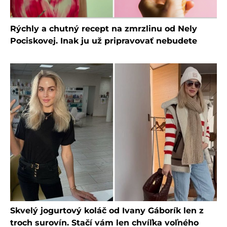
Rýchly a chutný recept na zmrzlinu od Nely
Pociskovej. Inak ju už pripravovať nebudete
Skvelý jogurtový koláč od Ivany Gáborík len z
troch surovín. Stačí vám len chvíľka voľného