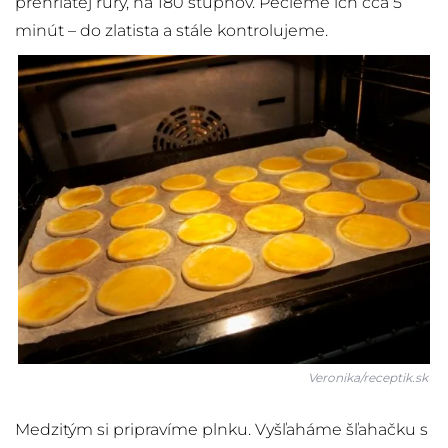
prehriatej rúry, na 180 stupňov. Pečieme ich cca 5
minút – do zlatista a stále kontrolujeme.
Veronika/receptik.sk
Medzitým si pripravíme plnku. Vyšľaháme šľahačku s