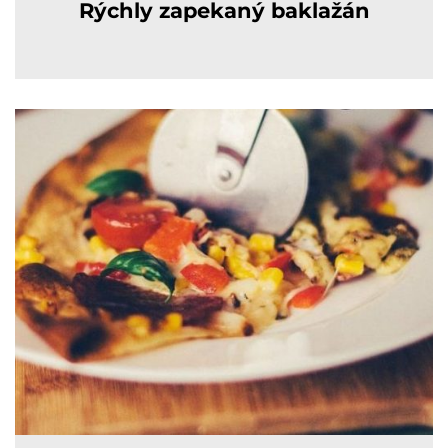
Rýchly zapekaný baklažán