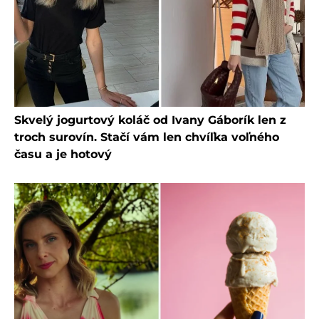
Skvelý jogurtový koláč od Ivany Gáborík len z
troch surovín. Stačí vám len chvíľka voľného
času a je hotový