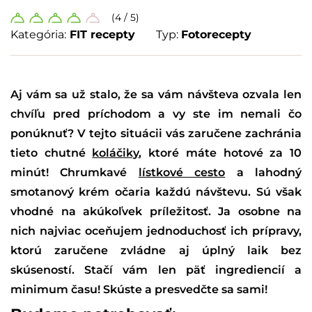
(4 / 5)
Kategória:
FIT recepty
Typ:
Fotorecepty
Aj vám sa už stalo, že sa vám návšteva ozvala len
chvíľu pred príchodom a vy ste im nemali čo
ponúknuť? V tejto situácii vás zaručene zachránia
tieto chutné
koláčiky
, ktoré máte hotové za 10
minút! Chrumkavé
lístkové cesto
a lahodný
smotanový krém očaria každú návštevu. Sú však
vhodné na akúkoľvek príležitosť. Ja osobne na
nich najviac oceňujem jednoduchosť ich prípravy,
ktorú zaručene zvládne aj úplný laik bez
skúseností. Stačí vám len päť ingrediencií a
minimum času! Skúste a presvedčte sa sami!