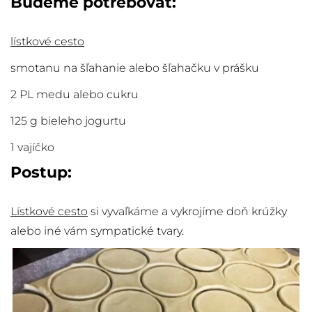
Budeme potrebovať:
lístkové cesto
smotanu na šľahanie alebo šľahačku v prášku
2 PL medu alebo cukru
125 g bieleho jogurtu
1 vajíčko
Postup:
Lístkové cesto
si vyvaľkáme a vykrojíme doň krúžky
alebo iné vám sympatické tvary.