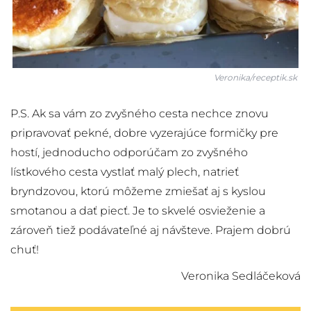
Veronika/receptik.sk
P.S. Ak sa vám zo zvyšného cesta nechce znovu
pripravovať pekné, dobre vyzerajúce formičky pre
hostí, jednoducho odporúčam zo zvyšného
lístkového cesta vystlať malý plech, natrieť
bryndzovou, ktorú môžeme zmiešať aj s kyslou
smotanou a dať piecť. Je to skvelé osvieženie a
zároveň tiež podávateľné aj návšteve. Prajem dobrú
chuť!
Veronika Sedláčeková