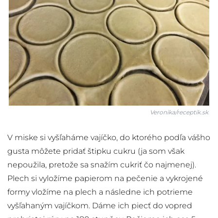
Veronika/receptik.sk
V miske si vyšľaháme vajíčko, do ktorého podľa vášho
gusta môžete pridať štipku cukru (ja som však
nepoužila, pretože sa snažím cukriť čo najmenej).
Plech si vyložíme papierom na pečenie a vykrojené
formy vložíme na plech a následne ich potrieme
vyšľahaným vajíčkom. Dáme ich piecť do vopred