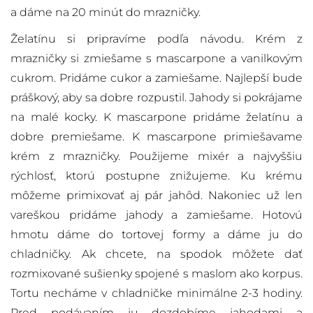
a dáme na 20 minút do mrazničky.
Želatínu si pripravíme podľa návodu. Krém z
mrazničky si zmiešame s mascarpone a vanilkovým
cukrom. Pridáme cukor a zamiešame. Najlepší bude
práškový, aby sa dobre rozpustil. Jahody si pokrájame
na malé kocky. K mascarpone pridáme želatínu a
dobre premiešame. K mascarpone primiešavame
krém z mrazničky. Použijeme mixér a najvyššiu
rýchlosť, ktorú postupne znižujeme. Ku krému
môžeme primixovať aj pár jahôd. Nakoniec už len
vareškou pridáme jahody a zamiešame. Hotovú
hmotu dáme do tortovej formy a dáme ju do
chladničky. Ak chcete, na spodok môžete dať
rozmixované sušienky spojené s maslom ako korpus.
Tortu necháme v chladničke minimálne 2-3 hodiny.
Pred podávaním ju dozdobíme jahodami a