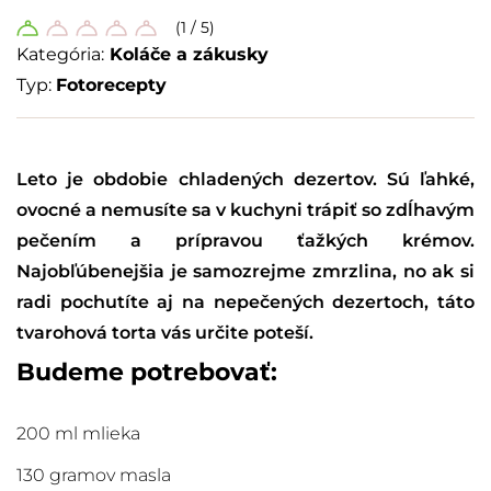
(1 / 5)
Kategória:
Koláče a zákusky
Typ:
Fotorecepty
Leto je obdobie chladených dezertov. Sú ľahké,
ovocné a nemusíte sa v kuchyni trápiť so zdĺhavým
pečením a prípravou ťažkých krémov.
Najobľúbenejšia je samozrejme zmrzlina, no ak si
radi pochutíte aj na nepečených dezertoch, táto
tvarohová torta vás určite poteší.
Budeme potrebovať:
200 ml mlieka
130 gramov masla