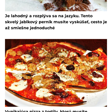
Je lahodný a rozplýva sa na jazyku. Tento
skvelý jablkový perník musíte vyskúšať, cesto je
až smiešne jednoduché
Vynikajúca pizza z tortily, ktorú musíte