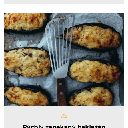
Rýchly zapekaný baklažán