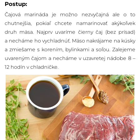
Postup:
Čajová marináda je možno nezvyčajná ale o to
chutnejšia, pokiaľ chcete namarinovať akýkoľvek
druh mäsa. Najprv uvaríme čierny čaj (bez prísad)
a necháme ho vychladnúť. Mäso nakrájame na kúsky
a zmiešame s korením, bylinkami a soľou. Zalejeme
uvareným čajom a necháme v uzavretej nádobe 8 –
12 hodín v chladničke.