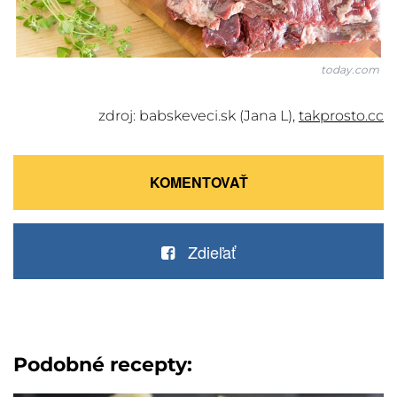
today.com
zdroj: babskeveci.sk (Jana L),
takprosto.cc
KOMENTOVAŤ
Zdieľať
Podobné recepty: