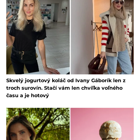
Skvelý jogurtový koláč od Ivany Gáborík len z
troch surovín. Stačí vám len chvíľka voľného
času a je hotový