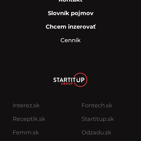
Slovník pojmov
Chcem inzerovať
Cenník
Interez.sk
Fontech.sk
Receptik.sk
Startitup.sk
Femm.sk
Odzadu.sk