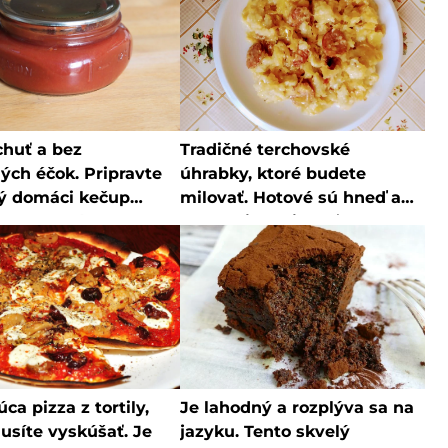
chuť a bez
Tradičné terchovské
ých éčok. Pripravte
úhrabky, ktoré budete
lý domáci kečup
milovať. Hotové sú hneď a
jednoduchého
budete ich milovať
, ktorý zvládne
každý
ca pizza z tortily,
Je lahodný a rozplýva sa na
usíte vyskúšať. Je
jazyku. Tento skvelý