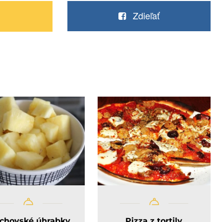
Zdieľať
rchovské úhrabky
Pizza z tortily