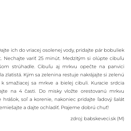
ajte ich do vriacej osolenej vody, pridajte pár bobuliek
. Nechajte variť 25 minút. Medzitým si olúpte cibuľu
om strúhadle. Cibuľu aj mrkvu opečte na panvici
la zlatistá. Kým sa zelenina restuje nakrájajte si zelenú
k smažiacej sa mrkve a bielej cibuli. Kuracie srdcia
ajte na 4 časti. Do misky vložte orestovanú mrkvu
e hrášok, soľ a korenie, nakoniec pridajte ľadový šalát
emiešajte a dajte ochladiť. Prajeme dobrú chuť!
zdroj: babskeveci.sk (M)