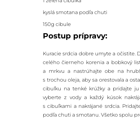
1 zelená cibuľka
kyslá smotana podľa chuti
150g cibule
Postup prípravy:
Kuracie srdcia dobre umyte a očistite. D
celého čierneho korenia a bobkový list
a mrkvu a nastrúhajte obe na hrubš
s trochou oleja, aby sa orestovala a osta
cibuľku na tenké krúžky a pridajte ju 
vyberte z vody a každý kúsok nakráj
s cibuľkami a nakrájané srdcia. Pridajt
podľa chuti a smotanu. Všetko spolu pr