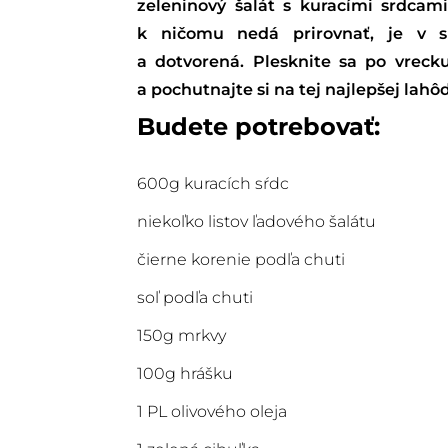
zeleninový šalát s kuracími srdcam
k ničomu nedá prirovnať, je v sp
a dotvorená. Plesknite sa po vrecku
a pochutnajte si na tej najlepšej lahô
Budete potrebovať:
600g kuracích sŕdc
niekoľko listov ľadového šalátu
čierne korenie podľa chuti
soľ podľa chuti
150g mrkvy
100g hrášku
1 PL olivového oleja