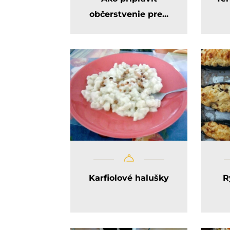
občerstvenie pre...
Karfiolové halušky
R