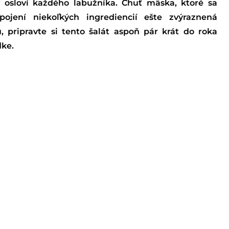
i osloví každého labužníka. Chuť mäska, ktoré sa
ojení niekoľkých ingrediencií ešte zvýraznená
, pripravte si tento šalát aspoň pár krát do roka
dke.