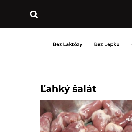
Bez Laktózy
Bez Lepku
Ľahký šalát