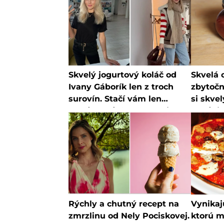
Skvelý jogurtový koláč od
Skvelá 
Ivany Gáborík len z troch
zbytočn
surovín. Stačí vám len
si skve
chvíľka voľného času a je
podľa 
hotový
receptu
naozaj 
Rýchly a chutný recept na
Vynikajú
zmrzlinu od Nely Pociskovej.
ktorú m