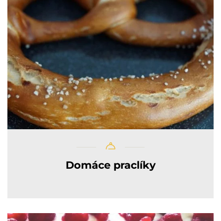
Domáce praclíky