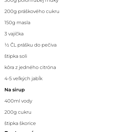
300g polohrubej múky
200g práškového cukru
150g masla
3 vajíčka
½ ČL prášku do pečiva
štipka soli
kôra z jedného citróna
4-5 veľkých jabĺk
Na sirup
400ml vody
200g cukru
štipka škorice