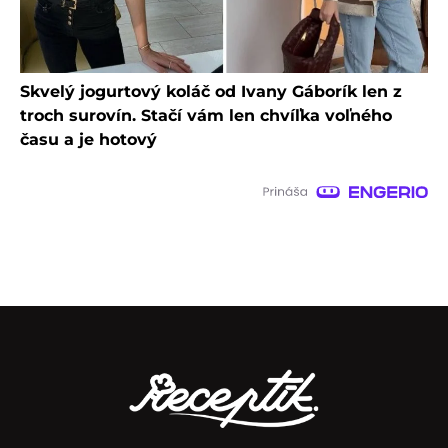
Skvelý jogurtový koláč od Ivany Gáborík len z
troch surovín. Stačí vám len chvíľka voľného
času a je hotový