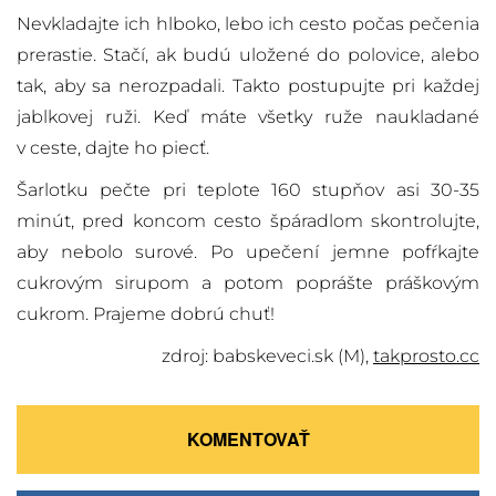
Nevkladajte ich hlboko, lebo ich cesto počas pečenia
prerastie. Stačí, ak budú uložené do polovice, alebo
tak, aby sa nerozpadali. Takto postupujte pri každej
jablkovej ruži. Keď máte všetky ruže naukladané
v ceste, dajte ho piecť.
Šarlotku pečte pri teplote 160 stupňov asi 30-35
minút, pred koncom cesto špáradlom skontrolujte,
aby nebolo surové. Po upečení jemne pofŕkajte
cukrovým sirupom a potom poprášte práškovým
cukrom. Prajeme dobrú chuť!
zdroj: babskeveci.sk (M),
takprosto.cc
KOMENTOVAŤ