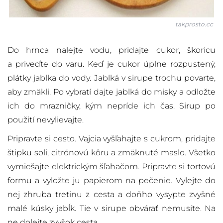
takprosto.cc
Do hrnca nalejte vodu, pridajte cukor, škoricu
a priveďte do varu. Keď je cukor úplne rozpustený,
plátky jablka do vody. Jablká v sirupe trochu povarte,
aby zmäkli. Po vybratí dajte jablká do misky a odložte
ich do mrazničky, kým nepríde ich čas. Sirup po
použití nevylievajte.
Pripravte si cesto. Vajcia vyšľahajte s cukrom, pridajte
štipku soli, citrónovú kôru a zmäknuté maslo. Všetko
vymiešajte elektrickým šľahačom. Pripravte si tortovú
formu a vyložte ju papierom na pečenie. Vylejte do
nej zhruba tretinu z cesta a doňho vysypte zvyšné
malé kúsky jabĺk. Tie v sirupe obvárať nemusíte. Na
ne dolejte zvyšok cesta.