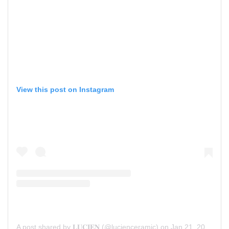
View this post on Instagram
A post shared by 𝐋𝐔𝐂𝐈𝐄𝐍 (@lucienceramic)
on
Jan 21, 2020 at 4:56am PST