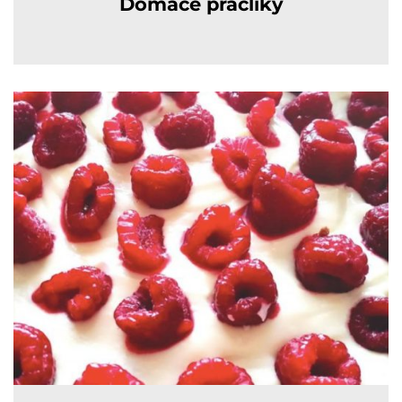
Domáce praclíky