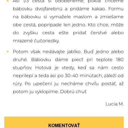
Asi 1/3 cesta si odoberieme, pokiaľ chceme
bábovku dvojfarebnú a pridáme kakao. Formu
na bábovku si vymažele maslom a zmiešame
obe cestá, poprípade len jedno. Kto chce, môže
do zvyšku cesta ešte pridať čerstvé alebo
mrazené čučoriedky.
Potom však nedávajte jablko. Buď jedno alebo
druhé. Bábovku dáme piecť pri teplote 180
stupňov. Hotová je vtedy, keď sa nám cesto
neprilepí a teda asi po 30-40 minútach, záleží od
rúry. Po upečení ju necháme chvíľu postáť, až
potom ju vyklopíme. Dobrú chuť.
Lucia M.
KOMENTOVAŤ