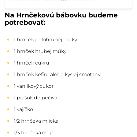
Na Hrnčekovú bábovku budeme
potrebovať:
1 hrnček polohrubej múky
1 hrnček hrubej múky
1 hrnček cukru
1 hrnček kefíru alebo kyslej smotany
1 vanilkový cukor
1 prášok do pečiva
1 vajíčko
1/2 hrnčeka mlieka
1/3 hrnčeka oleja