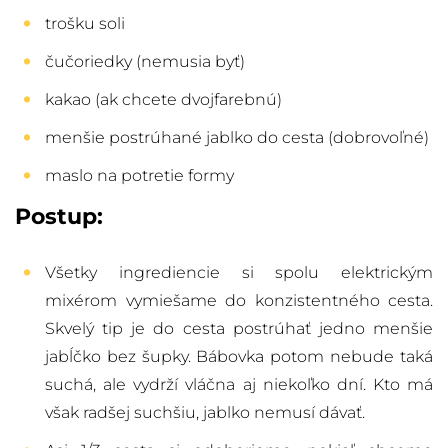
trošku soli
čučoriedky (nemusia byť)
kakao (ak chcete dvojfarebnú)
menšie postrúhané jablko do cesta (dobrovoľné)
maslo na potretie formy
Postup:
Všetky ingrediencie si spolu elektrickým
mixérom vymiešame do konzistentného cesta.
Skvelý tip je do cesta postrúhať jedno menšie
jabĺčko bez šupky. Bábovka potom nebude taká
suchá, ale vydrží vláčna aj niekoľko dní. Kto má
však radšej suchšiu, jablko nemusí dávať.