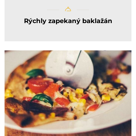
Rýchly zapekaný baklažán