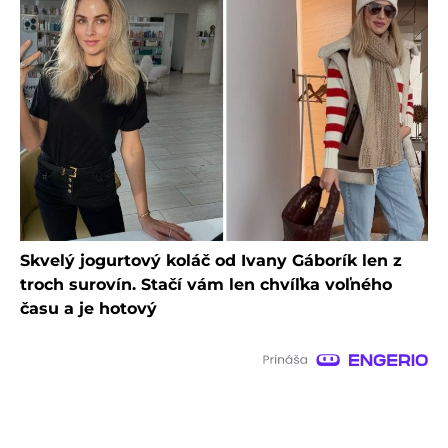
Skvelý jogurtový koláč od Ivany Gáborík len z
troch surovín. Stačí vám len chvíľka voľného
času a je hotový