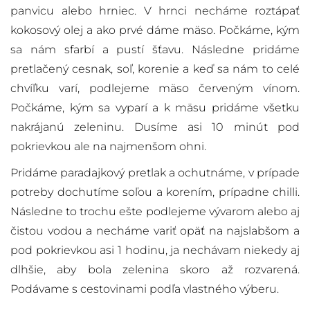
panvicu alebo hrniec. V hrnci necháme roztápať
kokosový olej a ako prvé dáme mäso. Počkáme, kým
sa nám sfarbí a pustí šťavu. Následne pridáme
pretlačený cesnak, soľ, korenie a keď sa nám to celé
chvíľku varí, podlejeme mäso červeným vínom.
Počkáme, kým sa vyparí a k mäsu pridáme všetku
nakrájanú zeleninu. Dusíme asi 10 minút pod
pokrievkou ale na najmenšom ohni.
Pridáme paradajkový pretlak a ochutnáme, v prípade
potreby dochutíme soľou a korením, prípadne chilli.
Následne to trochu ešte podlejeme vývarom alebo aj
čistou vodou a necháme variť opäť na najslabšom a
pod pokrievkou asi 1 hodinu, ja nechávam niekedy aj
dlhšie, aby bola zelenina skoro až rozvarená.
Podávame s cestovinami podľa vlastného výberu.