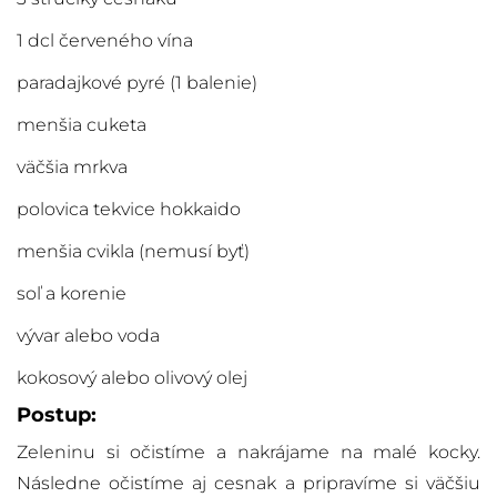
1 dcl červeného vína
paradajkové pyré (1 balenie)
menšia cuketa
väčšia mrkva
polovica tekvice hokkaido
menšia cvikla (nemusí byť)
soľ a korenie
vývar alebo voda
kokosový alebo olivový olej
Postup:
Zeleninu si očistíme a nakrájame na malé kocky.
Následne očistíme aj cesnak a pripravíme si väčšiu