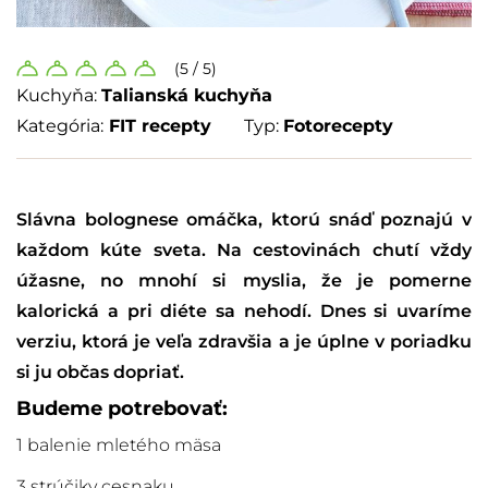
(5 / 5)
Kuchyňa:
Talianská kuchyňa
Kategória:
FIT recepty
Typ:
Fotorecepty
Slávna bolognese omáčka, ktorú snáď poznajú v
každom kúte sveta. Na cestovinách chutí vždy
úžasne, no mnohí si myslia, že je pomerne
kalorická a pri diéte sa nehodí. Dnes si uvaríme
verziu, ktorá je veľa zdravšia a je úplne v poriadku
si ju občas dopriať.
Budeme potrebovať:
1 balenie mletého mäsa
3 strúčiky cesnaku