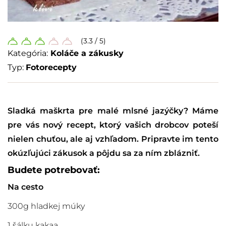
(3.3 / 5)
Kategória:
Koláče a zákusky
Typ:
Fotorecepty
Sladká maškrta pre malé mlsné jazýčky? Máme
pre vás nový recept, ktorý vašich drobcov poteší
nielen chuťou, ale aj vzhľadom. Pripravte im tento
okúzľujúci zákusok a pôjdu sa za ním zblázniť.
Budete potrebovať:
Na cesto
300g hladkej múky
1 šálku kakaa