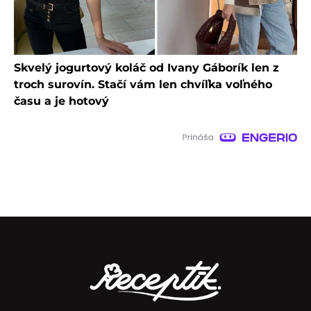
Skvelý jogurtový koláč od Ivany Gáborík len z
troch surovín. Stačí vám len chvíľka voľného
času a je hotový