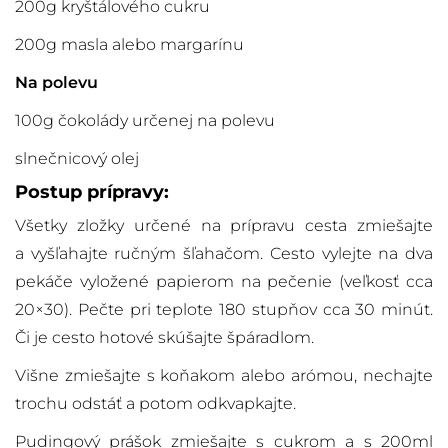
200g kryštálového cukru
200g masla alebo margarínu
Na polevu
100g čokolády určenej na polevu
slnečnicový olej
Postup prípravy:
Všetky zložky určené na prípravu cesta zmiešajte
a vyšľahajte ručným šľahačom. Cesto vylejte na dva
pekáče vyložené papierom na pečenie (veľkosť cca
20×30). Pečte pri teplote 180 stupňov cca 30 minút.
Či je cesto hotové skúšajte špáradlom.
Višne zmiešajte s koňakom alebo arómou, nechajte
trochu odstáť a potom odkvapkajte.
Pudingový prášok zmiešajte s cukrom a s 200ml