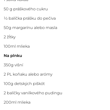
50 g práškového cukru
½ balíčka prášku do pečiva
50g margarínu alebo masla
2 žĺtky
100ml mlieka
Na plnku
350g višní
2 PL koňaku alebo arómy
100g detských piškót
2 balíčky vanilkového pudingu
200ml mlieka