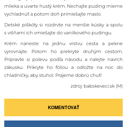
mlieka a uvarte hustý krém. Nechajte puding mierne
vychladnúť a potom doň primiešajte maslo.
Detské piškóty si rozdrvte na menšie kúsky a spolu
s višňami ich vmiešajte do vanilkového pudingu.
Krém naneste na jednu vrstvu cesta a pekne
vyrovnajte. Potom ho prekryte druhým cestom.
Pripravte si polevu podľa návodu a nalejte navrch
zákusku. Prikryte ho fóliou a odložte na noc do
chladničky, aby stuhol. Prajeme dobrú chuť!
zdroj: babskeveci.sk (M)
KOMENTOVAŤ