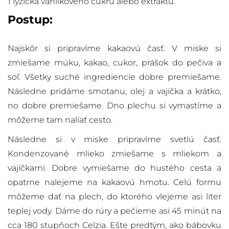
1 lyžička vanilkového cukru alebo extraktu.
Postup:
Najskôr si pripravíme kakaovú časť. V miske si
zmiešame múku, kakao, cukor, prášok do pečiva a
soľ. Všetky suché ingrediencie dobre premiešame.
Následne pridáme smotanu, olej a vajíčka a krátko,
no dobre premiešame. Dno plechu si vymastíme a
môžeme tam naliať cesto.
Následne si v miske pripravíme svetlú časť.
Kondenzované mlieko zmiešame s mliekom a
vajíčkami. Dobre vymiešame do hustého cesta a
opatrne nalejeme na kakaovú hmotu. Celú formu
môžeme dať na plech, do ktorého vlejeme asi liter
teplej vody. Dáme do rúry a pečieme asi 45 minút na
cca 180 stupňoch Celzia. Ešte predtým, ako bábovku