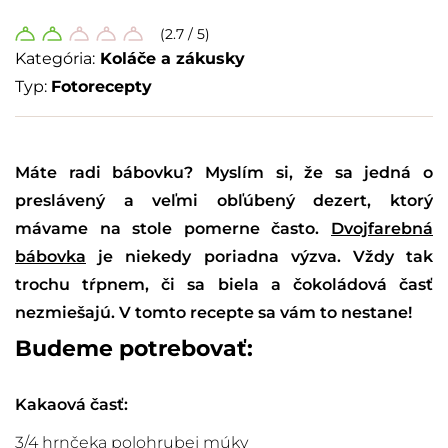
(2.7 / 5)
Kategória:
Koláče a zákusky
Typ:
Fotorecepty
Máte radi bábovku? Myslím si, že sa jedná o
preslávený a veľmi obľúbený dezert, ktorý
mávame na stole pomerne často.
Dvojfarebná
bábovka
je niekedy poriadna výzva. Vždy tak
trochu tŕpnem, či sa biela a čokoládová časť
nezmiešajú. V tomto recepte sa vám to nestane!
Budeme potrebovať:
Kakaová časť:
3/4 hrnčeka polohrubej múky