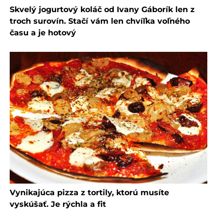
Skvelý jogurtový koláč od Ivany Gáborík len z
troch surovín. Stačí vám len chvíľka voľného
času a je hotový
Vynikajúca pizza z tortily, ktorú musíte
vyskúšať. Je rýchla a fit