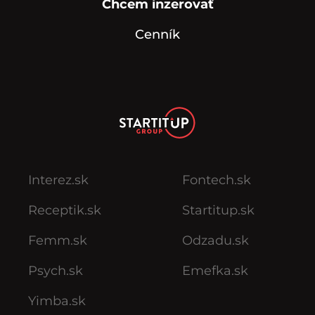
Chcem inzerovať
Cenník
Interez.sk
Fontech.sk
Receptik.sk
Startitup.sk
Femm.sk
Odzadu.sk
Psych.sk
Emefka.sk
Yimba.sk