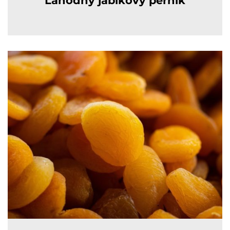
Lahodný jablkový perník