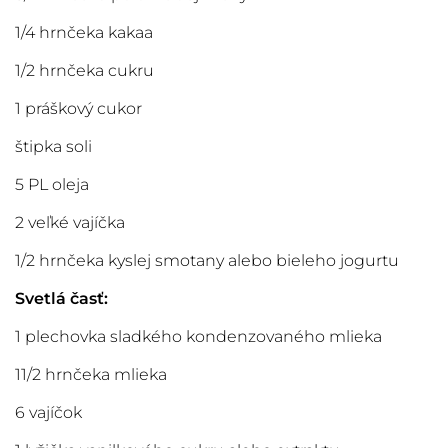
1/4 hrnčeka kakaa
1/2 hrnčeka cukru
1 práškový cukor
štipka soli
5 PL oleja
2 veľké vajíčka
1/2 hrnčeka kyslej smotany alebo bieleho jogurtu
Svetlá časť:
1 plechovka sladkého kondenzovaného mlieka
11/2 hrnčeka mlieka
6 vajíčok