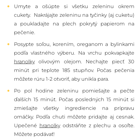
Umyte a ošúpte si všetku zeleninu okrem
cukety. Nakrájajte zeleninu na tyčinky (aj cuketu)
a poukladajte na plech pokrytý papierom na
pečenie.
Posypte soľou, korením, oreganom a bylinkami
podľa vlastného výberu. Na vrchu pokvapkajte
hranolky
olivovým olejom. Nechajte piecť 30
minút pri teplote 185 stupňov. Počas pečenia
môžete rúru 1-2 otvoriť, aby unikla para.
Po pol hodine zeleninu pomiešajte a pečte
ďalších 15 minút. Počas posledných 15 minút si
zmiešajte všetky ingrediencie na prípravu
omáčky. Podľa chuti môžete pridajte aj cesnak.
Upečené
hranolky
odstráňte z plechu a osoľte.
Môžete podávať!