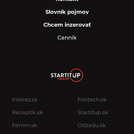
Slovník pojmov
Chcem inzerovať
Cenník
Interez.sk
Fontech.sk
Receptik.sk
Startitup.sk
Femm.sk
Odzadu.sk