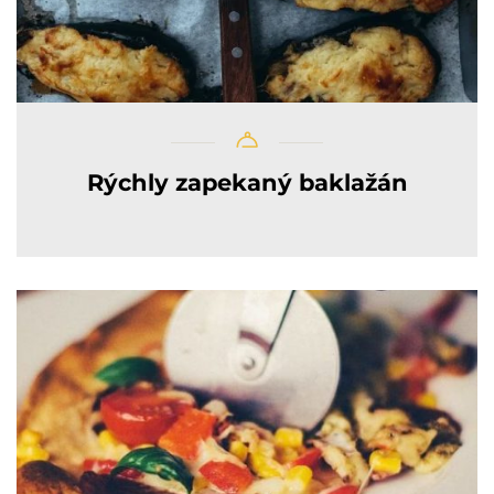
Rýchly zapekaný baklažán