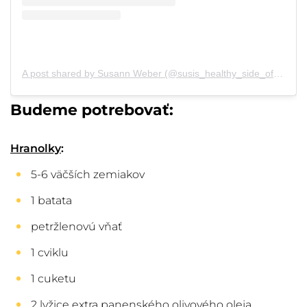
A post shared by Susann Weber (@susis_healthy_side_of_life)
o
Budeme potrebovať:
Hranolky
:
5-6 väčších zemiakov
1 batata
petržlenovú vňať
1 cviklu
1 cuketu
2 lyžice extra panenského olivového oleja