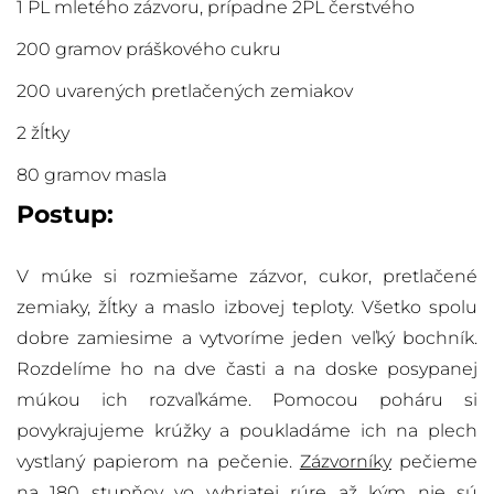
1 PL mletého zázvoru, prípadne 2PL čerstvého
200 gramov práškového cukru
200 uvarených pretlačených zemiakov
2 žĺtky
80 gramov masla
Postup:
V múke si rozmiešame zázvor, cukor, pretlačené
zemiaky, žĺtky a maslo izbovej teploty. Všetko spolu
dobre zamiesime a vytvoríme jeden veľký bochník.
Rozdelíme ho na dve časti a na doske posypanej
múkou ich rozvaľkáme. Pomocou poháru si
povykrajujeme krúžky a poukladáme ich na plech
vystlaný papierom na pečenie.
Zázvorníky
pečieme
na 180 stupňov vo vyhriatej rúre až kým nie sú