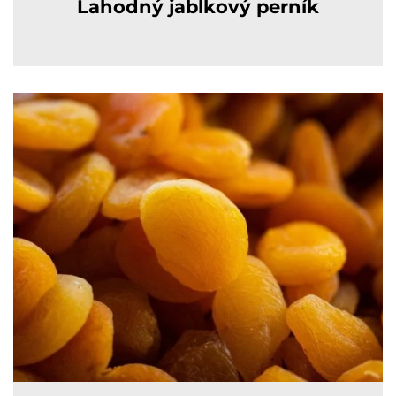
Lahodný jablkový perník