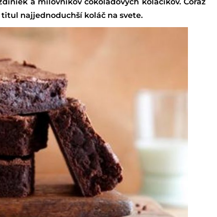
azdiniek a milovníkov čokoládových koláčikov. Čoraz
e titul najjednoduchší koláč na svete.