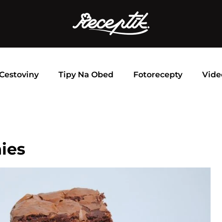
Cestoviny
Tipy Na Obed
Fotorecepty
Vide
ies