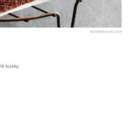
foodnetwork.com
lé kúsky