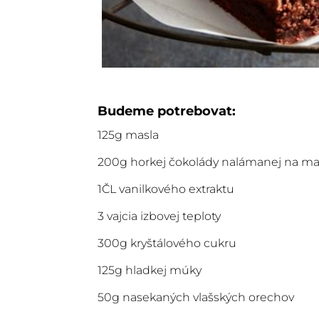
Budeme potrebovat:
125g masla
200g horkej čokolády nalámanej na ma
1ČL vanilkového extraktu
3 vajcia izbovej teploty
300g kryštálového cukru
125g hladkej múky
50g nasekaných vlašských orechov