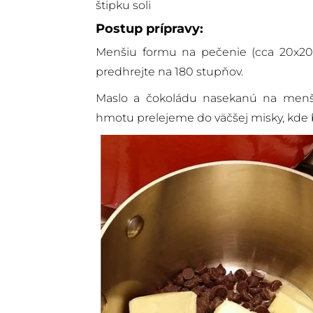
štipku soli
Postup prípravy:
Menšiu formu na pečenie (cca 20x20
predhrejte na 180 stupňov.
Maslo a čokoládu nasekanú na menši
hmotu prelejeme do väčšej misky, kde 