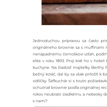
Jednoduchou prípravou sa často pri
originálneho brownie sa s muffinami ne
nenápadnému černoškovi vzťah, poďme 
ešte v roku 1893. Prvý krát ho v hotel
kuchyne. Na žiadosť majiteľky Berthy 
bežný koláč, dal by sa však priložiť k
vidličky. Šéfkuchár si s touto požiada
ochutnať brownie podľa originálnej rec
rokov neubralo sladkému a nebesky dobr
s nami?