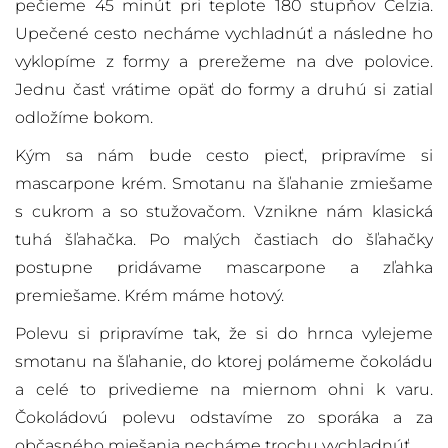
pečieme 45 minút pri teplote 180 stupňov Celzia.
Upečené cesto necháme vychladnúť a následne ho
vyklopíme z formy a prerežeme na dve polovice.
Jednu časť vrátime opäť do formy a druhú si zatiaľ
odložíme bokom.
Kým sa nám bude cesto piecť, pripravíme si
mascarpone krém. Smotanu na šľahanie zmiešame
s cukrom a so stužovačom. Vznikne nám klasická
tuhá šľahačka. Po malých častiach do šľahačky
postupne pridávame mascarpone a zľahka
premiešame. Krém máme hotový.
Polevu si pripravíme tak, že si do hrnca vylejeme
smotanu na šľahanie, do ktorej polámeme čokoládu
a celé to privedieme na miernom ohni k varu.
Čokoládovú polevu odstavíme zo sporáka a za
občasného miešania necháme trochu vychladnúť.