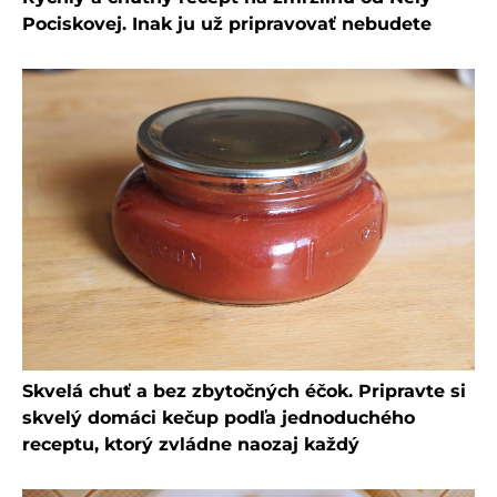
Pociskovej. Inak ju už pripravovať nebudete
Skvelá chuť a bez zbytočných éčok. Pripravte si
skvelý domáci kečup podľa jednoduchého
receptu, ktorý zvládne naozaj každý