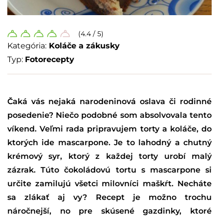
(4.4 / 5)
Kategória:
Koláče a zákusky
Typ:
Fotorecepty
Čaká vás nejaká narodeninová oslava či rodinné
posedenie? Niečo podobné som absolvovala tento
víkend. Veľmi rada pripravujem torty a koláče, do
ktorých ide mascarpone. Je to lahodný a chutný
krémový syr, ktorý z každej torty urobí malý
zázrak. Túto čokoládovú tortu s mascarpone si
určite zamilujú všetci milovníci maškŕt. Necháte
sa zlákať aj vy? Recept je možno trochu
náročnejší, no pre skúsené gazdinky, ktoré