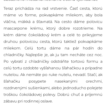
Teraz prichádza na rad vrstvenie. Časť cesta, ktorú
máme vo forme, pokvapkáme mliekom, aby bola
vláčna, mäkká a šťavnatá. Na cesto dáme polovicu
mascarpone krému, ktorý dobre rozotrieme. Na
krém dáme čokoládový krém a celé to prikryjeme
druhou polovicou cesta, ktorú taktiež pokvapkáme
mliekom. Celú tortu dáme na pár hodín do
chladničky. Najlepšie je, ak ju tam necháte cez noc.
Po vybratí z chladničky odstráňte tortovú formu a
celú tortu ozdobte vyšľahanou šľahačkou a prípadne
nutelou. Ak nemáte po ruke nutelu, nevadí. Stačí, ak
šľahačku posypete nasekanými orechmi,
rozdrvenými sušienkami, alebo jednoducho polejete
troškou čokoládovej polevy. Dobrú chuť a príjemnú
zábavu pri rodinnej oslave.