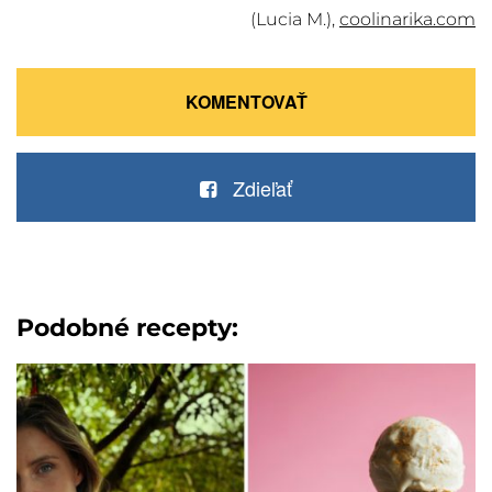
(Lucia M.),
coolinarika.com
KOMENTOVAŤ
Zdieľať
Podobné recepty: