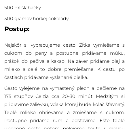
500 ml šľahačky
300 gramov horkej čokolády
Postup:
Najskôr si vypracujeme cesto. Žĺtka vymiešame s
cukrom do peny a postupne pridávame múku,
prášok do pečiva a kakao. Na záver pridáme olej a
mlieko a celé to dobre premiešame. K cestu po
častiach pridávame vyšľahané bielka.
Cesto vylejeme na vymastený plech a pečieme na
175 stupňov Celzia cca 20-30 minút. Medzitým si
pripravíme zálievku, vďaka ktorej bude koláč šťavnatý.
Teplé mlieko ohrievame a zmiešame s cukrom.
Postupne pridáme rum a odstavíme. Ešte teplé
upečené cesto potom polejeme touto rumovou