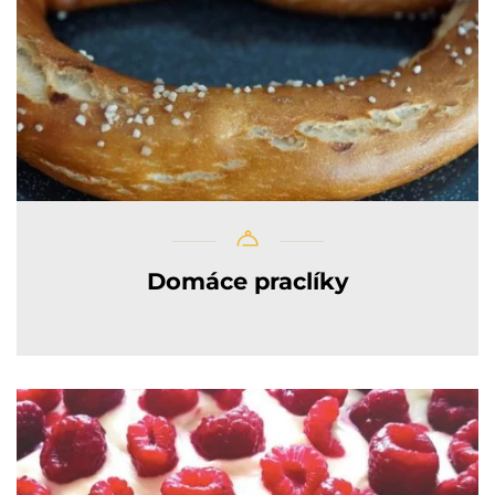
Domáce praclíky