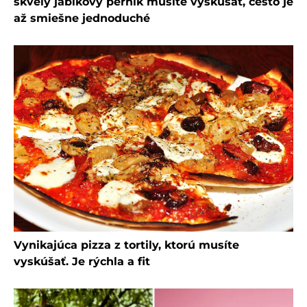
skvelý jablkový perník musíte vyskúšať, cesto je
až smiešne jednoduché
Vynikajúca pizza z tortily, ktorú musíte
vyskúšať. Je rýchla a fit