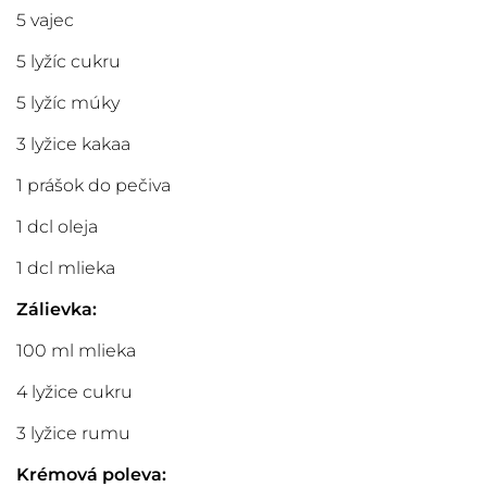
5 vajec
5 lyžíc cukru
5 lyžíc múky
3 lyžice kakaa
1 prášok do pečiva
1 dcl oleja
1 dcl mlieka
Zálievka:
100 ml mlieka
4 lyžice cukru
3 lyžice rumu
Krémová poleva: