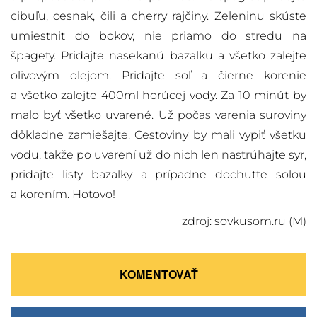
cibuľu, cesnak, čili a cherry rajčiny. Zeleninu skúste
umiestniť do bokov, nie priamo do stredu na
špagety. Pridajte nasekanú bazalku a všetko zalejte
olivovým olejom. Pridajte soľ a čierne korenie
a všetko zalejte 400ml horúcej vody. Za 10 minút by
malo byť všetko uvarené. Už počas varenia suroviny
dôkladne zamiešajte. Cestoviny by mali vypiť všetku
vodu, takže po uvarení už do nich len nastrúhajte syr,
pridajte listy bazalky a prípadne dochuťte soľou
a korením. Hotovo!
zdroj:
sovkusom.ru
(M)
KOMENTOVAŤ