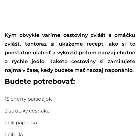
Kým obvykle varíme cestoviny zvlášť a omáčku
zvlášť, tentoraz si ukážeme recept, ako si to
podstatne uľahčiť a vykúzliť pritom naozaj chutné
a rýchle jedlo. Takéto cestoviny si zamilujete
najmä v čase, kedy budete mať naozaj naponáhlo.
Budete potrebovať:
15 cherry paradajok
3 strúčiky cesnaku
1 čili paprička
1 cibuľa