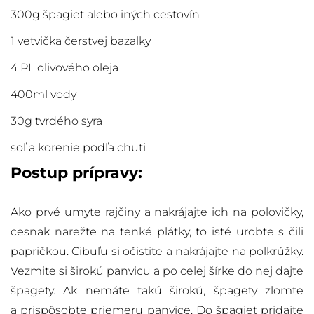
300g špagiet alebo iných cestovín
1 vetvička čerstvej bazalky
4 PL olivového oleja
400ml vody
30g tvrdého syra
soľ a korenie podľa chuti
Postup prípravy:
Ako prvé umyte rajčiny a nakrájajte ich na polovičky,
cesnak narežte na tenké plátky, to isté urobte s čili
papričkou. Cibuľu si očistite a nakrájajte na polkrúžky.
Vezmite si širokú panvicu a po celej šírke do nej dajte
špagety. Ak nemáte takú širokú, špagety zlomte
a prispôsobte priemeru panvice. Do špagiet pridajte