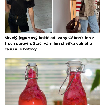
Skvelý jogurtový koláč od Ivany Gáborík len z
troch surovín. Stačí vám len chvíľka voľného
času a je hotový