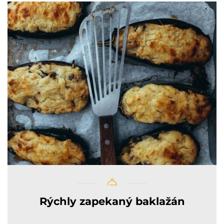
Rýchly zapekaný baklažán