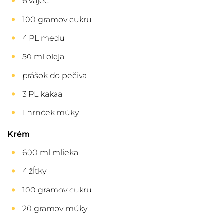
6 vajec
100 gramov cukru
4 PL medu
50 ml oleja
prášok do pečiva
3 PL kakaa
1 hrnček múky
Krém
600 ml mlieka
4 žĺtky
100 gramov cukru
20 gramov múky