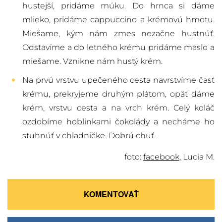
hustejší, pridáme múku. Do hrnca si dáme
mlieko, pridáme cappuccino a krémovú hmotu.
Miešame, kým nám zmes nezačne hustnúť.
Odstavíme a do letného krému pridáme maslo a
miešame. Vznikne nám hustý krém.
Na prvú vrstvu upečeného cesta navrstvíme časť
krému, prekryjeme druhým plátom, opäť dáme
krém, vrstvu cesta a na vrch krém. Celý koláč
ozdobíme hoblinkami čokolády a necháme ho
stuhnúť v chladničke. Dobrú chuť.
foto:
facebook
, Lucia M.
KOMENTOVAŤ