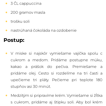
3 ČL cappuccina
200 gramov masla
trošku soli
nastrúhaná čokoláda na ozdobenie
Postup:
V miske si najskôr vymiešame vajíčka spolu c
cukrom a medom. Pridáme postupne múku,
kakao a prášok do pečiva. Premiešame a
pridáme olej. Cesto si rozdelíme na tri časti a
upečieme tri pláty. Pečieme pri teplote 180
stupňov asi 30 minút.
Medzitým si pripravíme krém. Vymiešame si žĺtka
s cukrom, pridáme aj štipku soli. Aby bol krém