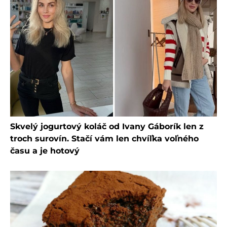
Skvelý jogurtový koláč od Ivany Gáborík len z
troch surovín. Stačí vám len chvíľka voľného
času a je hotový