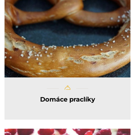
Domáce praclíky