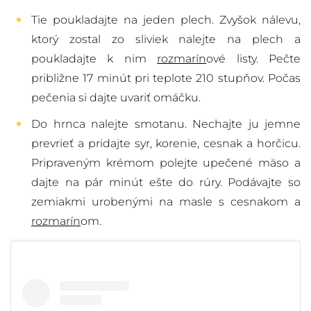
Tie poukladajte na jeden plech. Zvyšok nálevu,
ktorý zostal zo sliviek nalejte na plech a
poukladajte k nim
rozmarín
ové listy. Pečte
približne 17 minút pri teplote 210 stupňov. Počas
pečenia si dajte uvariť omáčku.
Do hrnca nalejte smotanu. Nechajte ju jemne
prevrieť a pridajte syr, korenie, cesnak a horčicu.
Pripraveným krémom polejte upečené mäso a
dajte na pár minút ešte do rúry. Podávajte so
zemiakmi urobenými na masle s cesnakom a
rozmarín
om.