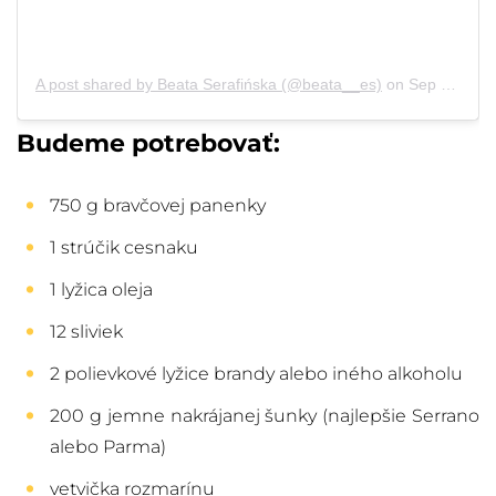
A post shared by Beata Serafińska (@beata__es)
on
Sep 2, 2018 at 4:57am PDT
Budeme potrebovať:
750 g bravčovej panenky
1 strúčik cesnaku
1 lyžica oleja
12 sliviek
2 polievkové lyžice brandy alebo iného alkoholu
200 g jemne nakrájanej šunky (najlepšie Serrano
alebo Parma)
vetvička
rozmarín
u