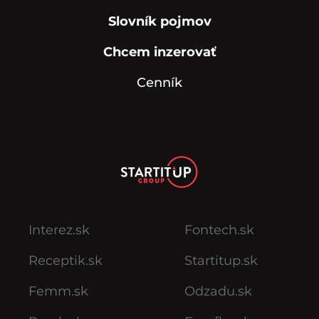
Slovník pojmov
Chcem inzerovať
Cenník
Interez.sk
Fontech.sk
Receptik.sk
Startitup.sk
Femm.sk
Odzadu.sk