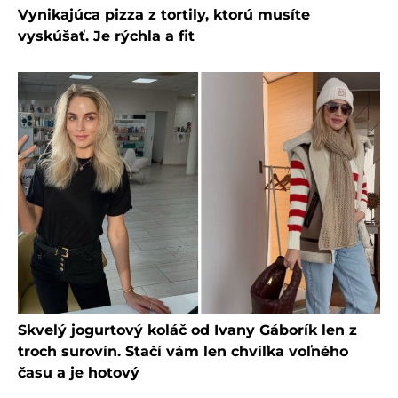
Vynikajúca pizza z tortily, ktorú musíte
vyskúšať. Je rýchla a fit
Skvelý jogurtový koláč od Ivany Gáborík len z
troch surovín. Stačí vám len chvíľka voľného
času a je hotový