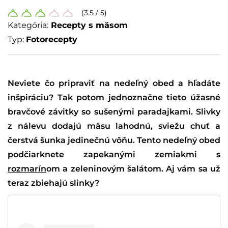
(3.5 / 5)
Kategória:
Recepty s mäsom
Typ:
Fotorecepty
Neviete čo pripraviť na nedeľný obed a hľadáte
inšpiráciu? Tak potom jednoznačne tieto úžasné
bravčové závitky so sušenými paradajkami. Slivky
z nálevu dodajú mäsu lahodnú, sviežu chuť a
čerstvá šunka jedinečnú vôňu. Tento nedeľný obed
podčiarknete zapekanými zemiakmi s
rozmarín
om a zeleninovým šalátom. Aj vám sa už
teraz zbiehajú slinky?