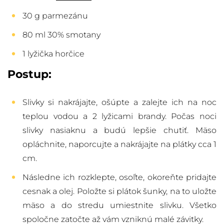
30 g parmezánu
80 ml 30% smotany
1 lyžička horčice
Postup:
Slivky si nakrájajte, ošúpte a zalejte ich na noc
teplou vodou a 2 lyžicami brandy. Počas noci
slivky nasiaknu a budú lepšie chutiť. Mäso
opláchnite, naporcujte a nakrájajte na plátky cca 1
cm.
Následne ich rozklepte, osoľte, okoreňte pridajte
cesnak a olej. Položte si plátok šunky, na to uložte
mäso a do stredu umiestnite slivku. Všetko
spoločne zatočte až vám vzniknú malé závitky.