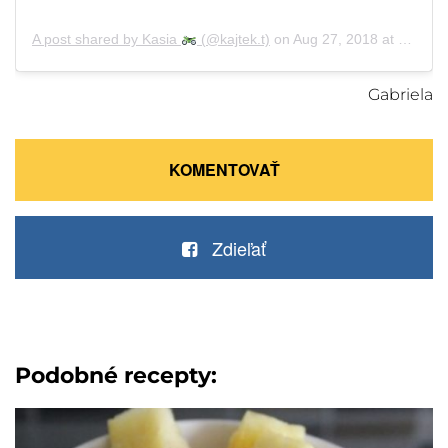
A post shared by Kasia
(@kajtek.t)
on
Aug 27, 2018 at 7:26am PDT
Gabriela
KOMENTOVAŤ
Zdieľať
Podobné recepty: