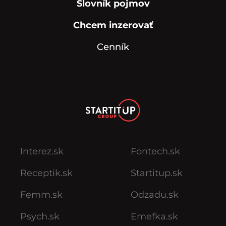
Slovník pojmov
Chcem inzerovať
Cenník
Interez.sk
Fontech.sk
Receptik.sk
Startitup.sk
Femm.sk
Odzadu.sk
Psych.sk
Emefka.sk