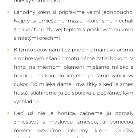
oriešky veľmi ľahko.
Lahodný krém si pripravíme veľmi jednoducho.
Najprv si zmiešame maslo, ktoré sme nechali
zmäknúť pri izbovej teplote s práškovým cukrom
a mletými orechmi.
K týmto surovinám tiež pridáme manľovú arómu
a dobre vymiešanú hmotu dáme zatiaľ bokom. V
hrnci na miernom plameni miešame mlieko s
hladkou múkou, do ktorého pridáme vanilkový
cukor. Do mlieka dáme i dva žĺtky a keď je zmes
hustá, stiahneme ju zo sporáka a počkáme, kým
vychladne.
Keď už nie je horúca, začneme ju pomaly
zmiešavať s maslovou zmesou, a pomocou
mixéra vytvoríme lahodný krém. Oriešky