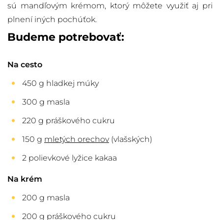
sú mandľovým krémom, ktorý môžete využiť aj pri
plnení iných pochúťok.
Budeme potrebovať:
Na cesto
450 g hladkej múky
300 g masla
220 g práškového cukru
150 g
mletých orechov
(vlašských)
2 polievkové lyžice kakaa
Na krém
200 g masla
200 g práškového cukru