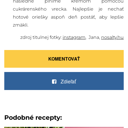
následne plníme krémom pomocou
cukrárenského vrecka. Najlepšie je nechať
hotové oriešky aspoň deň postáť, aby lepšie
zmäkli.
zdroj titulnej fotky:
instagram
, Jana,
nosalty.hu
KOMENTOVAŤ
Zdieľať
Podobné recepty: