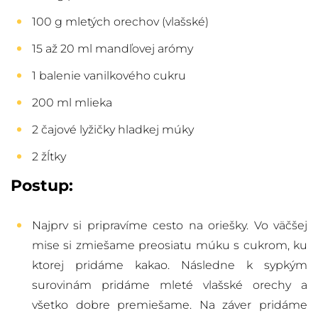
100 g mletých orechov (vlašské)
15 až 20 ml mandľovej arómy
1 balenie vanilkového cukru
200 ml mlieka
2 čajové lyžičky hladkej múky
2 žĺtky
Postup:
Najprv si pripravíme cesto na oriešky. Vo väčšej
mise si zmiešame preosiatu múku s cukrom, ku
ktorej pridáme kakao. Následne k sypkým
surovinám pridáme mleté vlašské orechy a
všetko dobre premiešame. Na záver pridáme