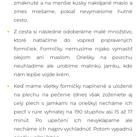
zmäknuté a na menšie kúsky nakrájané maslo a
zmes miešame, pokiaľ nevymiesime hutné
cesto.
Z cesta si následne odoberáme malé množstvo,
ktoré natlačíme do vopred pripravených
formičiek. Formičky nemusíme nijako vymastiť
olejom ani maslom. Oriešky na povrchu
neuhladíme ale urobíme malinkú jamku, kde
nám lepšie vojde krém.
Keď máme všetky formičky naplnené a uložené
na plechu na pečenie (dnes však zoženiete aj
celý plech s jamkami na oriešky) necháme ich
piecť v rúre vyhriatej na 190 stupňov asi 15 až 17
minút. Po upečení ich nevyklápame ale
necháme ich najprv vychladnúť. Potom vypadnú