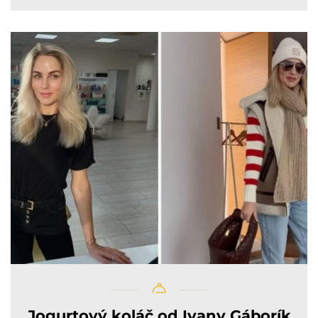
Jogurtový koláč od Ivany Gáborík