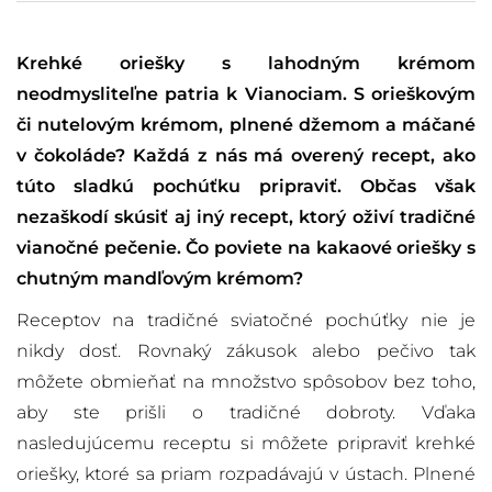
Krehké oriešky s lahodným krémom
neodmysliteľne patria k Vianociam. S orieškovým
či nutelovým krémom, plnené džemom a máčané
v čokoláde? Každá z nás má overený recept, ako
túto sladkú pochúťku pripraviť. Občas však
nezaškodí skúsiť aj iný recept, ktorý oživí tradičné
vianočné pečenie. Čo poviete na kakaové oriešky s
chutným mandľovým krémom?
Receptov na tradičné sviatočné pochúťky nie je
nikdy dosť. Rovnaký zákusok alebo pečivo tak
môžete obmieňať na množstvo spôsobov bez toho,
aby ste prišli o tradičné dobroty. Vďaka
nasledujúcemu receptu si môžete pripraviť krehké
oriešky, ktoré sa priam rozpadávajú v ústach. Plnené