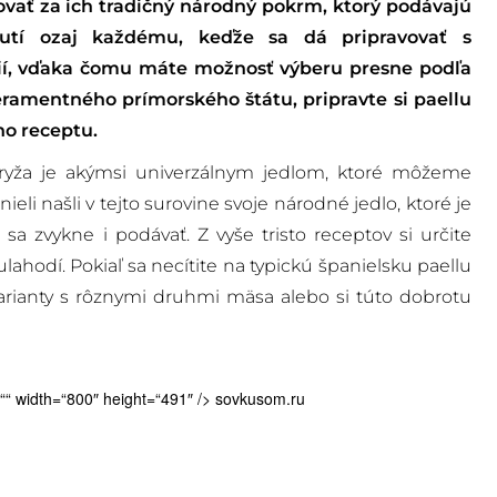
ať za ich tradičný národný pokrm, ktorý podávajú
hutí ozaj každému, keďže sa dá pripravovať s
í, vďaka čomu máte možnosť výberu presne podľa
eramentného prímorského štátu, pripravte si paellu
ho receptu.
i ryža je akýmsi univerzálnym jedlom, ktoré môžeme
li našli v tejto surovine svoje národné jedlo, ktoré je
j sa zvykne i podávať. Z vyše tristo receptov si určite
lahodí. Pokiaľ sa necítite na typickú španielsku paellu
arianty s rôznymi druhmi mäsa alebo si túto dobrotu
t=““ width=“800″ height=“491″ />
sovkusom.ru