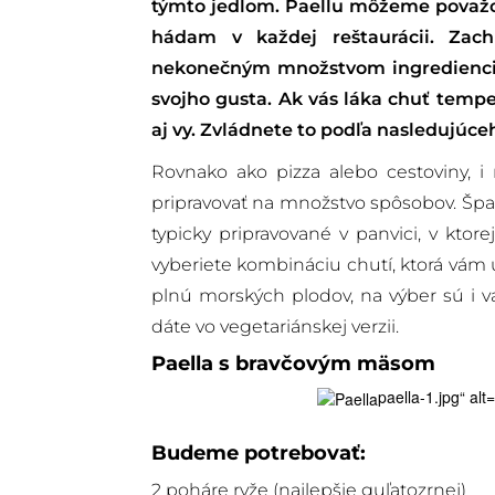
týmto jedlom. Paellu môžeme považov
hádam v každej reštaurácii. Zac
nekonečným množstvom ingredienci
svojho gusta. Ak vás láka chuť temp
aj vy. Zvládnete to podľa nasledujúce
Rovnako ako pizza alebo cestoviny, 
pripravovať na množstvo spôsobov. Španie
typicky pripravované v panvici, v ktore
vyberiete kombináciu chutí, ktorá vám u
plnú morských plodov, na výber sú i v
dáte vo vegetariánskej verzii.
Paella
s bravčovým mäsom
paella-1.jpg“ al
Budeme potrebovať:
2 poháre ryže (najlepšie guľatozrnej)