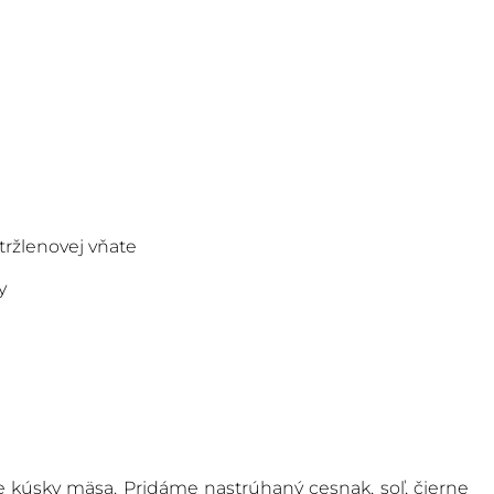
tržlenovej vňate
y
e kúsky mäsa. Pridáme nastrúhaný cesnak, soľ, čierne