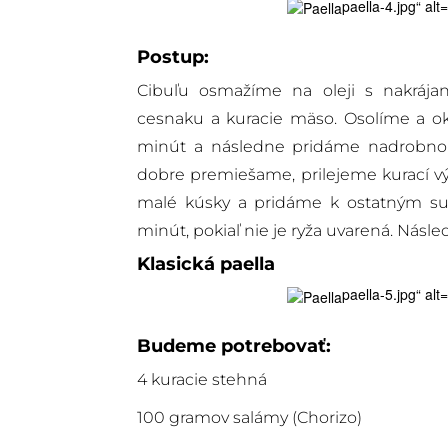
paella-4.jpg“ al
Postup:
Cibuľu osmažíme na oleji s nakrája
cesnaku a kuracie mäso. Osolíme a o
minút a následne pridáme nadrobno n
dobre premiešame, prilejeme kurací v
malé kúsky a pridáme k ostatným su
minút, pokiaľ nie je ryža uvarená. Nás
Klasická
paella
paella-5.jpg“ al
Budeme potrebovať:
4 kuracie stehná
100 gramov salámy (Chorizo)