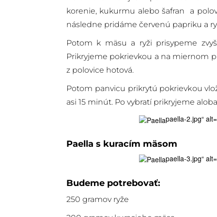
korenie, kukurmu alebo šafran a polov
následne pridáme červenú papriku a ryž
Potom k mäsu a ryži prisypeme zvyšo
Prikryjeme pokrievkou a na miernom pla
z polovice hotová.
Potom panvicu prikrytú pokrievkou vlo
asi 15 minút. Po vybratí prikryjeme al
paella-2.jpg“ al
Paella
s kuracím mäsom
paella-3.jpg“ al
Budeme potrebovať:
250 gramov ryže