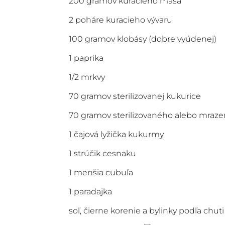
200 gramov kuracieho mäsa
2 poháre kuracieho vývaru
100 gramov klobásy (dobre vyúdenej)
1 paprika
1/2 mrkvy
70 gramov sterilizovanej kukurice
70 gramov sterilizovaného alebo mraz
1 čajová lyžička kukurmy
1 strúčik cesnaku
1 menšia cubuľa
1 paradajka
soľ, čierne korenie a bylinky podľa chuti