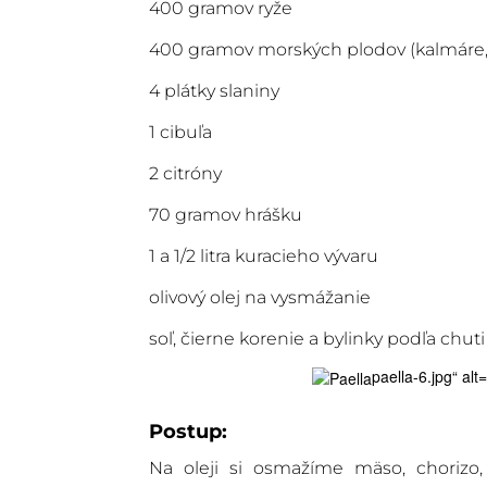
400 gramov ryže
400 gramov morských plodov (kalmáre,
4 plátky slaniny
1 cibuľa
2 citróny
70 gramov hrášku
1 a 1/2 litra kuracieho vývaru
olivový olej na vysmážanie
soľ, čierne korenie a bylinky podľa chuti
paella-6.jpg“ al
Postup:
Na oleji si osmažíme mäso, chorizo,