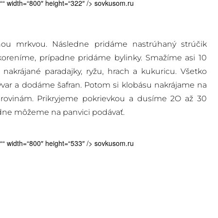
t=““ width=“800″ height=“322″ />
sovkusom.ru
nou mrkvou. Následne pridáme nastrúhaný strúčik
koreníme, prípadne pridáme bylinky. Smažíme asi 10
akrájané paradajky, ryžu, hrach a kukuricu. Všetko
ývar a dodáme šafran. Potom si klobásu nakrájame na
rovinám. Prikryjeme pokrievkou a dusíme 2O až 30
ledne môžeme na panvici podávať.
t=““ width=“800″ height=“533″ />
sovkusom.ru