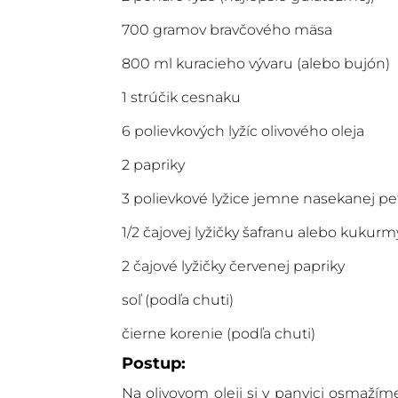
700 gramov bravčového mäsa
800 ml kuracieho vývaru (alebo bujón)
1 strúčik cesnaku
6 polievkových lyžíc olivového oleja
2 papriky
3 polievkové lyžice jemne nasekanej pe
1/2 čajovej lyžičky šafranu alebo kukurm
2 čajové lyžičky červenej papriky
soľ (podľa chuti)
čierne korenie (podľa chuti)
Postup:
Na olivovom oleji si v panvici osmažím