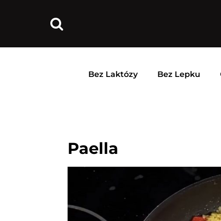
Bez Laktózy
Bez Lepku
Paella