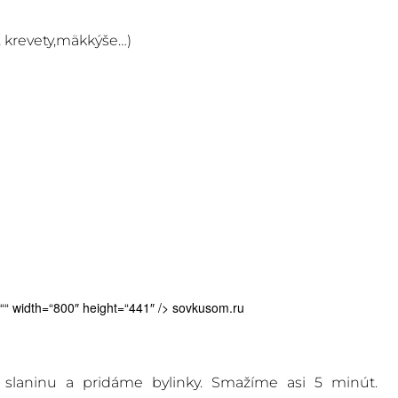
 krevety,mäkkýše…)
t=““ width=“800″ height=“441″ />
sovkusom.ru
 slaninu a pridáme bylinky. Smažíme asi 5 minút.