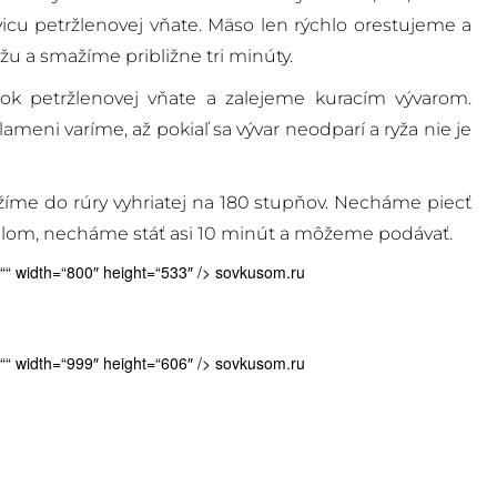
icu petržlenovej vňate. Mäso len rýchlo orestujeme a
u a smažíme približne tri minúty.
k petržlenovej vňate a zalejeme kuracím vývarom.
meni varíme, až pokiaľ sa vývar neodparí a ryža nie je
žíme do rúry vyhriatej na 180 stupňov. Necháme piecť
obalom, necháme stáť asi 10 minút a môžeme podávať.
t=““ width=“800″ height=“533″ />
sovkusom.ru
t=““ width=“999″ height=“606″ />
sovkusom.ru