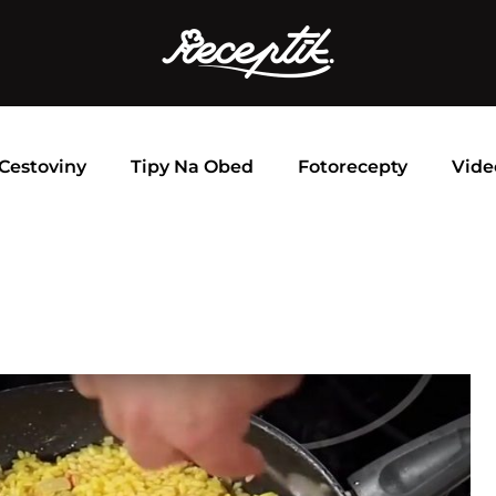
Cestoviny
Tipy Na Obed
Fotorecepty
Vide